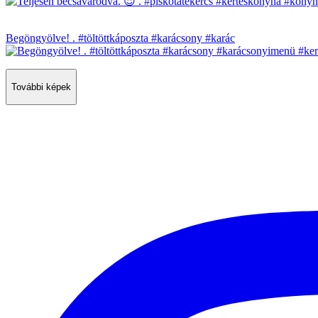
Begöngyölve! . #töltöttkáposzta #karácsony #karác
További képek