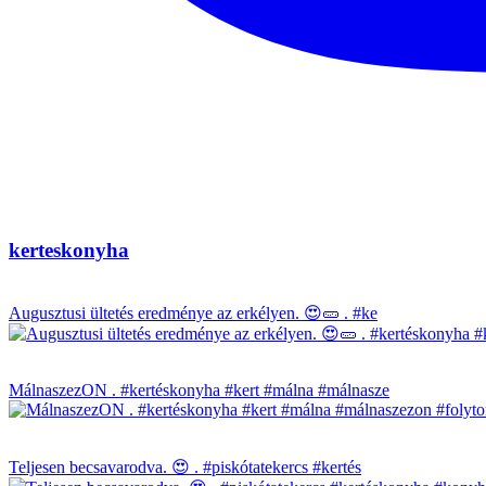
kerteskonyha
Augusztusi ültetés eredménye az erkélyen. 😍🥒 . #ke
MálnaszezON . #kertéskonyha #kert #málna #málnasze
Teljesen becsavarodva. 😍 . #piskótatekercs #kertés