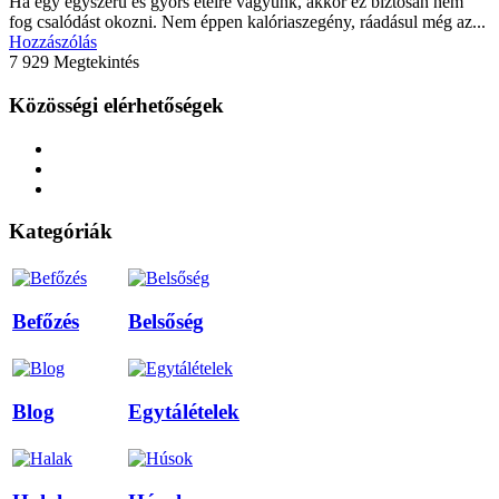
Ha egy egyszerű és gyors ételre vágyunk, akkor ez biztosan nem
fog csalódást okozni. Nem éppen kalóriaszegény, ráadásul még az...
Hozzászólás
7 929 Megtekintés
Közösségi elérhetőségek
Kategóriák
Befőzés
Belsőség
Blog
Egytálételek