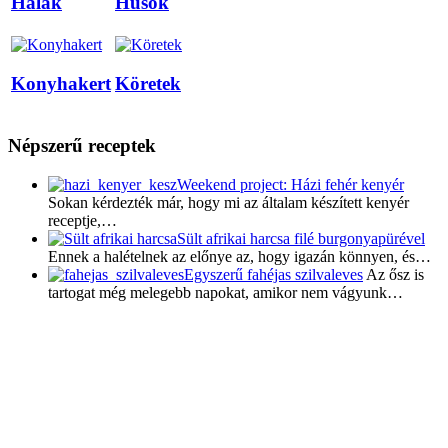
Halak
Húsok
Konyhakert
Köretek
Népszerű receptek
Weekend project: Házi fehér kenyér
Sokan kérdezték már, hogy mi az általam készített kenyér
receptje,…
Sült afrikai harcsa filé burgonyapürével
Ennek a halételnek az előnye az, hogy igazán könnyen, és…
Egyszerű fahéjas szilvaleves
Az ősz is
tartogat még melegebb napokat, amikor nem vágyunk…