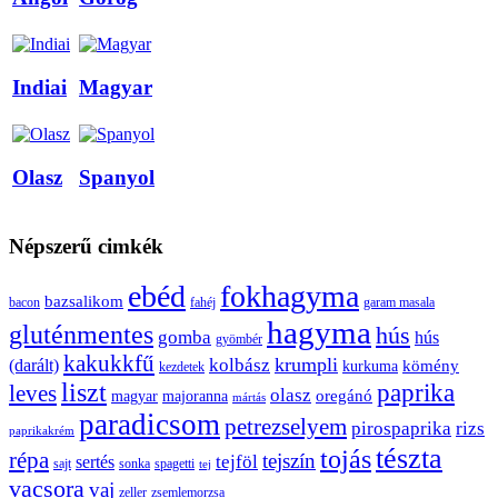
Indiai
Magyar
Olasz
Spanyol
Népszerű cimkék
ebéd
fokhagyma
bazsalikom
bacon
fahéj
garam masala
hagyma
gluténmentes
hús
gomba
hús
gyömbér
kakukkfű
krumpli
kolbász
(darált)
kömény
kurkuma
kezdetek
liszt
paprika
leves
olasz
oregánó
magyar
majoranna
mártás
paradicsom
petrezselyem
pirospaprika
rizs
paprikakrém
tészta
tojás
répa
tejszín
tejföl
sertés
sajt
sonka
spagetti
tej
vacsora
vaj
zeller
zsemlemorzsa