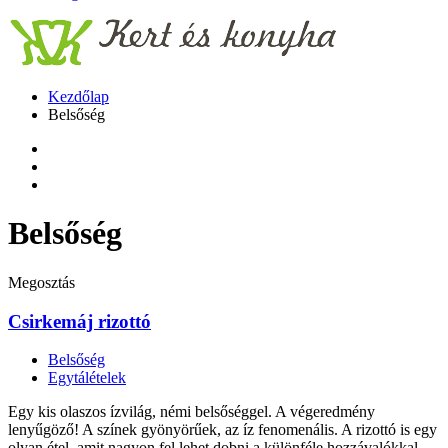
Kezdőlap
Belsőség
Belsőség
Megosztás
Csirkemáj rizottó
Belsőség
Egytálételek
Egy kis olaszos ízvilág, némi belsőséggel. A végeredmény
lenyűgöző! A színek gyönyörűek, az íz fenomenális. A rizottó is egy
olyan étel, amit nagyon fel lehet dobni a különféle hozzávalókkal,