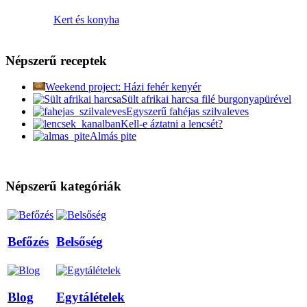
Kert és konyha
Népszerű receptek
Weekend project: Házi fehér kenyér
Sült afrikai harcsa filé burgonyapürével
Egyszerű fahéjas szilvaleves
Kell-e áztatni a lencsét?
Almás pite
Népszerű kategóriák
Befőzés
Belsőség
Blog
Egytálételek