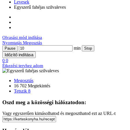
Levesek
Egyszerű fahéjas szilvaleves
Olvasási mód indítása
Nyomtatás
Megosztás
min
Pause
Stop
Időzítő indítása
0
0
Étkezési tervhez adom
Megosztás
16 702 Megtekintés
Tetszik
8
Oszd meg a közösségi hálózatodon:
Vagy egyszerűen kimásolhatod és megoszthatod ezt az URL-t