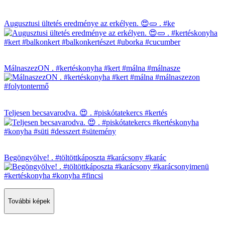
Augusztusi ültetés eredménye az erkélyen. 😍🥒 . #ke
MálnaszezON . #kertéskonyha #kert #málna #málnasze
Teljesen becsavarodva. 😍 . #piskótatekercs #kertés
Begöngyölve! . #töltöttkáposzta #karácsony #karác
További képek