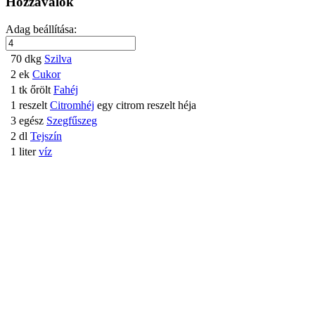
Hozzávalók
Adag beállítása:
70 dkg
Szilva
2 ek
Cukor
1 tk őrölt
Fahéj
1 reszelt
Citromhéj
egy citrom reszelt héja
3 egész
Szegfűszeg
2 dl
Tejszín
1 liter
víz