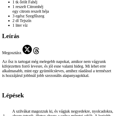
1 tk őrölt
Fahéj
1 reszelt
Citromhéj
egy citrom reszelt héja
3 egész
Szegfűszeg
2 dl
Tejszín
1 liter
víz
Leírás
Megosztásx
Az ősz is tartogat még melegebb napokat, amikor nem vágyunk
kifejezetten forró levesre, és jól esne valami hideg. Mi lehet erre
alkalmasabb, mint egy gyümölcsleves, amihez ráadásul a természet
is hozzájárul jobbnál jobb szezonális alapanyagokkal.
Lépések
A szilvákat magozzuk ki, és vágjuk negyedekre, nyolcadokra,
1
ahogy tetszik, illetve ahogy a szilva méretei adják. A legjobb