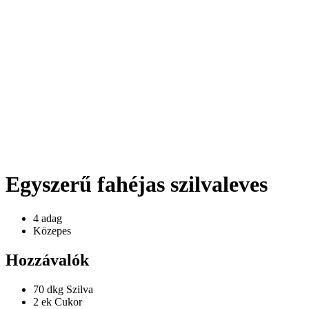
Egyszerű fahéjas szilvaleves
4 adag
Közepes
Hozzávalók
70 dkg
Szilva
2 ek
Cukor