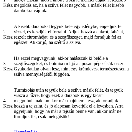
Kész
megoldás az, ha a szilva felét nagyobb, a másik felét kisebb
darabokra vágjuk.
A kisebb darabokat tegyük bele egy edénybe, engedjük fel
2
vízzel, és kezdjük el forralni. Adjuk hozzá a cukrot, fahéjat,
Kész
reszelt citromhéjat, és a szegfűszeget, majd forraljuk fel az
egészet. Akkor jó, ha szétfő a szilva.
Ha ezzel megvagyunk, akkor halásszuk ki belőle a
3
szegfűszegeket, és botmixerrel jó alaposan pépesítsük össze.
Kész
Gyakorlatilag olyan lesz, mint egy krémleves, természetesen a
szilva mennyiségétől függően.
Turmixolás után tegyük bele a szilva másik felét, és tegyük
vissza a tűzre, hogy ezek a darabok is egy kicsit
4
megpuhuljanak. amikor már majdnem kész, akkor adjuk
Kész
hozzá a tejszínt, és jó alaposan keverjük el a levesben. Arra
ügyeljünk, hogy ha már a tejszín benne van, akkor már ne
forraljuk fel, csak melegítsük!