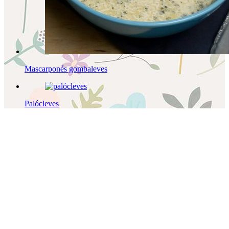
Mascarponés gombaleves
Palócleves