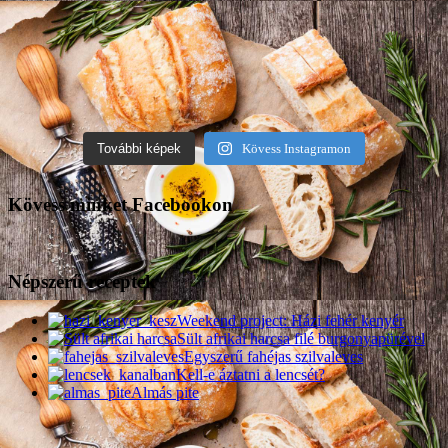
További képek
Kövess Instagramon
Kövess minket Facebookon
Népszerű receptek
Weekend project: Házi fehér kenyér
Sült afrikai harcsa filé burgonyapürével
Egyszerű fahéjas szilvaleves
Kell-e áztatni a lencsét?
Almás pite