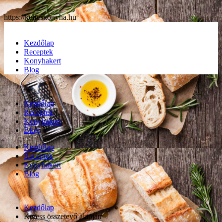
https://kerteskonyha.hu
Kezdőlap
Receptek
Konyhakert
Blog
Kezdőlap
Receptek
Konyhakert
Blog
Kezdőlap
Receptek
Konyhakert
Blog
Kezdőlap
Keress összetevő alapján