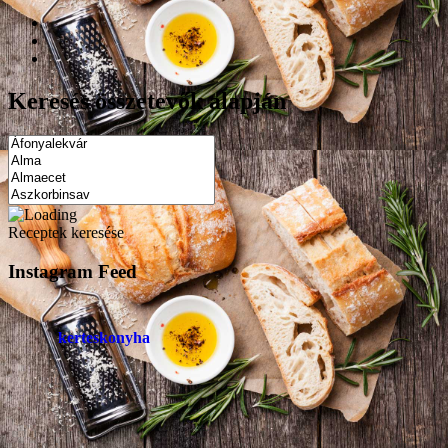
Keresés összetevők alapján
Receptek keresése
Instagram Feed
kerteskonyha