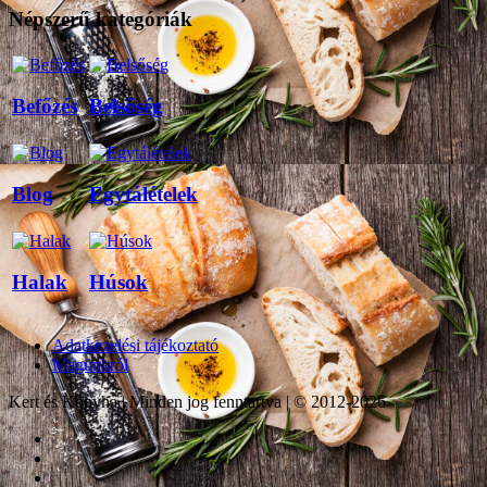
Népszerű kategóriák
Befőzés
Belsőség
Blog
Egytálételek
Halak
Húsok
Adatkezelési tájékoztató
Magunkról
Kert és Konyha | Minden jog fenntartva | © 2012-2026