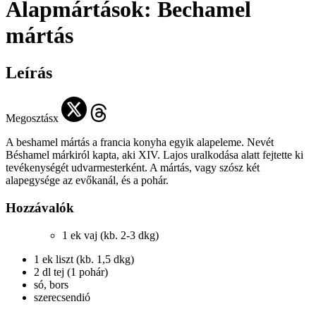
Alapmártások: Bechamel
mártás
Leírás
Megosztásx
A beshamel mártás a francia konyha egyik alapeleme. Nevét
Béshamel márkiról kapta, aki XIV. Lajos uralkodása alatt fejtette ki
tevékenységét udvarmesterként. A mártás, vagy szósz két
alapegysége az evőkanál, és a pohár.
Hozzávalók
1 ek vaj (kb. 2-3 dkg)
1 ek liszt (kb. 1,5 dkg)
2 dl tej (1 pohár)
só, bors
szerecsendió