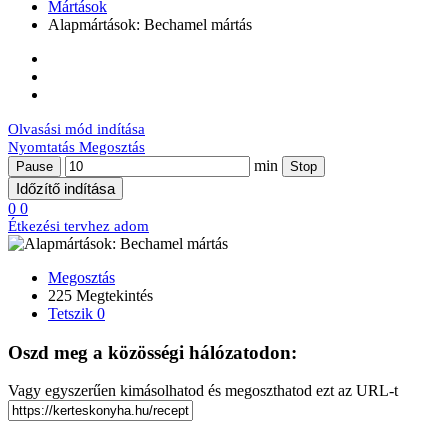
Mártások
Alapmártások: Bechamel mártás
Olvasási mód indítása
Nyomtatás
Megosztás
min
Pause
Stop
Időzítő indítása
0
0
Étkezési tervhez adom
Megosztás
225 Megtekintés
Tetszik
0
Oszd meg a közösségi hálózatodon:
Vagy egyszerűen kimásolhatod és megoszthatod ezt az URL-t