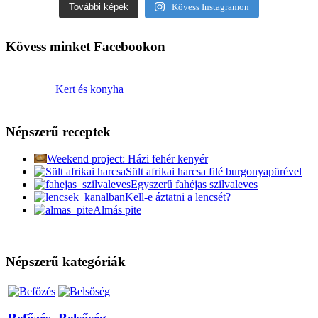
További képek
Kövess Instagramon
Kövess minket Facebookon
Kert és konyha
Népszerű receptek
Weekend project: Házi fehér kenyér
Sült afrikai harcsa filé burgonyapürével
Egyszerű fahéjas szilvaleves
Kell-e áztatni a lencsét?
Almás pite
Népszerű kategóriák