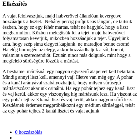
Elkészítés
A vajat felolvasztjuk, majd habverővel állandóan kevergetve
hozzáadjuk a lisztet. Néhány percig pirítjuk kis lángon, de tartsuk
észben, hogy ez egy fehér mártás, tehát ne hagyjuk, hogy a liszt
megbarnuljon. Közben melegítsük fel a tejet, majd habverővel
folyamatosan keverjük, miközben hozzáadjuk a tejet. Ügyeljünk
arra, hogy szép sima elegyet kapjunk, ne maradjon benne csomó.
Ha elég homogén az elegy, akkor hozzáadhatjuk a sót, borsot,
valamint a szerecsendiót. Ezután nincs más dolgunk, mint hogy a
megfelelő sűrűségűre főzzük a mártást.
A beshamel mártásnál egy nagyon egyszerű alapelvet kell betartani.
Mindig annyi liszt kell, amennyi vaj! Illetve van még egy. A pohár
és a kanál arányával szabályozhatjuk, hogy milyen sűrűségű
mártást/szószt akarunk csinálni. Ha egy pohár tejhez egy kanál liszt
és vaj kerül, akkor egy viszonylag híg mártásunk lesz. Ha viszont az
egy pohár tejhez 3 kanál liszt és vaj kerül, akkor nagyon sűrű lesz.
Kezdésnek érdemes megpróbálkozni egy médium sűrűséggel, tehát
az egy pohár tejhez 2 kanál lisztet és vajat adjunk.
0 hozzászólás