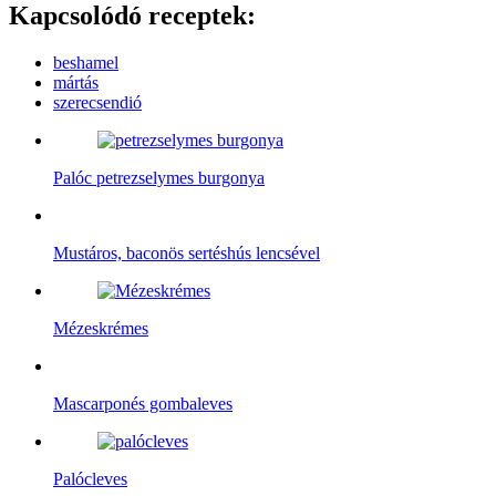
Kapcsolódó receptek:
beshamel
mártás
szerecsendió
Palóc petrezselymes burgonya
Mustáros, baconös sertéshús lencsével
Mézeskrémes
Mascarponés gombaleves
Palócleves