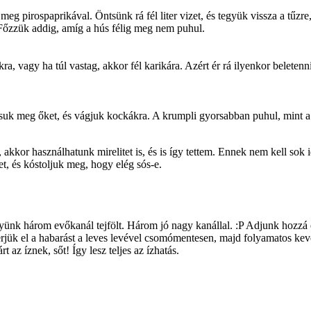
 meg pirospaprikával. Öntsünk rá fél liter vizet, és tegyük vissza a tűz
Főzzük addig, amíg a hús félig meg nem puhul.
kra, vagy ha túl vastag, akkor fél karikára. Azért ér rá ilyenkor belete
uk meg őket, és vágjuk kockákra. A krumpli gyorsabban puhul, mint a ré
akkor használhatunk mirelitet is, és is így tettem. Ennek nem kell sok
et, és kóstoljuk meg, hogy elég sós-e.
ünk három evőkanál tejfölt. Három jó nagy kanállal. :P Adjunk hozzá eg
erjük el a habarást a leves levével csomómentesen, majd folyamatos keve
t az íznek, sőt! Így lesz teljes az ízhatás.