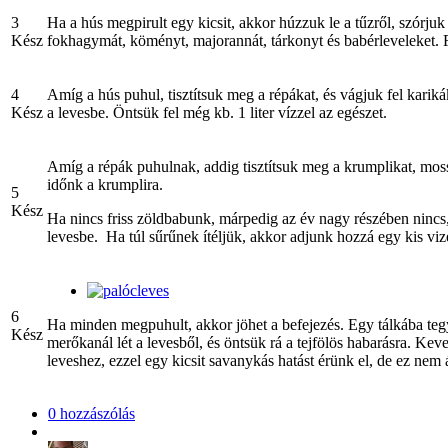
3
Ha a hús megpirult egy kicsit, akkor húzzuk le a tűzről, szórjuk
Kész
fokhagymát, köményt, majorannát, tárkonyt és babérleveleket. 
4
Amíg a hús puhul, tisztítsuk meg a répákat, és vágjuk fel kariká
Kész
a levesbe. Öntsük fel még kb. 1 liter vízzel az egészet.
Amíg a répák puhulnak, addig tisztítsuk meg a krumplikat, moss
időnk a krumplira.
5
Kész
Ha nincs friss zöldbabunk, márpedig az év nagy részében nincs, 
levesbe. Ha túl sűrűnek ítéljük, akkor adjunk hozzá egy kis viz
6
Ha minden megpuhult, akkor jöhet a befejezés. Egy tálkába tegy
Kész
merőkanál lét a levesből, és öntsük rá a tejfölös habarásra. Kev
leveshez, ezzel egy kicsit savanykás hatást érünk el, de ez nem ár
0 hozzászólás