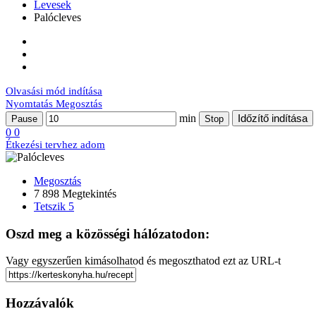
Levesek
Palócleves
Olvasási mód indítása
Nyomtatás
Megosztás
min
Időzítő indítása
Pause
Stop
0
0
Étkezési tervhez adom
Megosztás
7 898 Megtekintés
Tetszik
5
Oszd meg a közösségi hálózatodon:
Vagy egyszerűen kimásolhatod és megoszthatod ezt az URL-t
Hozzávalók