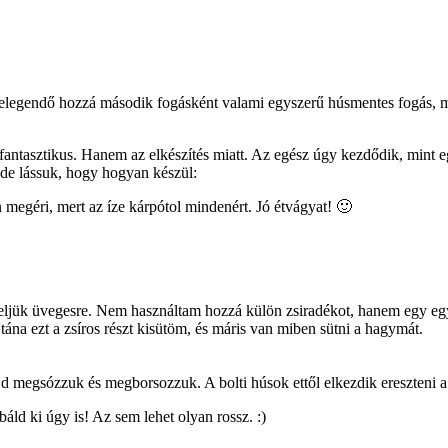
s elegendő hozzá második fogásként valami egyszerű húsmentes fogás, mo
fantasztikus. Hanem az elkészítés miatt. Az egész úgy kezdődik, mint 
a de lássuk, hogy hogyan készül:
 megéri, mert az íze kárpótol mindenért. Jó étvágyat! 🙂
teljük üvegesre. Nem használtam hozzá külön zsiradékot, hanem egy egy
tána ezt a zsíros részt kisütöm, és máris van miben sütni a hagymát.
megsózzuk és megborsozzuk. A bolti húsok ettől elkezdik ereszteni a levü
báld ki úgy is! Az sem lehet olyan rossz. :)