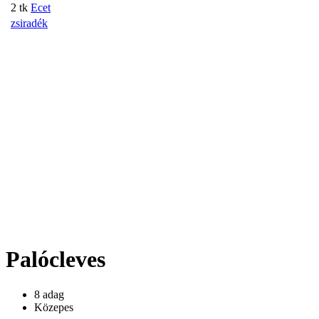
2 tk
Ecet
zsiradék
Palócleves
8 adag
Közepes