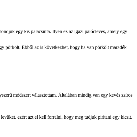
ndjuk egy kis palacsinta. Ilyen ez az igazi palócleves, amely egy
egy pörkölt. Ebből az is következhet, hogy ha van pörkölt maradék
szerű módszert választottam. Általában mindig van egy kevés zsíros
ket, ezért azt el kell forralni, hogy meg tudjuk pirítani egy kicsit.