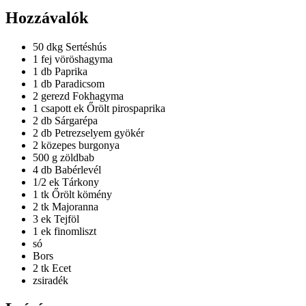
Hozzávalók
50 dkg
Sertéshús
1 fej
vöröshagyma
1 db
Paprika
1 db
Paradicsom
2 gerezd
Fokhagyma
1 csapott ek
Őrölt pirospaprika
2 db
Sárgarépa
2 db
Petrezselyem gyökér
2 közepes
burgonya
500 g
zöldbab
4 db
Babérlevél
1/2 ek
Tárkony
1 tk
Őrölt kömény
2 tk
Majoranna
3 ek
Tejföl
1 ek
finomliszt
só
Bors
2 tk
Ecet
zsiradék