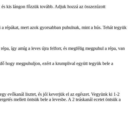
re, és kis lángon főzzük tovább. Adjuk hozzá az összezúzott
nni a répákat, mert azok gyorsabban puhulnak, mint a hús. Tehát tegyük
pa, így amíg a leves újra felforr, és megfélig megpuhul a répa, van
 idő hogy megpuhuljon, ezért a krumplival együtt tegyük bele a
y evőkanál lisztet, és jól keverjük el az egészet. Vegyünk ki 1-2
rgetés mellett öntsük bele a levesbe. A 2 teáskanál ecetet öntsük a