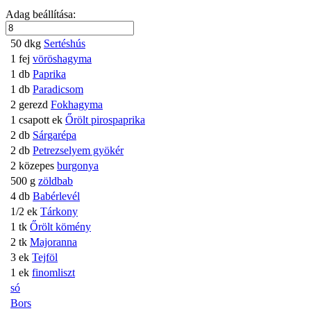
Adag beállítása:
50 dkg
Sertéshús
1 fej
vöröshagyma
1 db
Paprika
1 db
Paradicsom
2 gerezd
Fokhagyma
1 csapott ek
Őrölt pirospaprika
2 db
Sárgarépa
2 db
Petrezselyem gyökér
2 közepes
burgonya
500 g
zöldbab
4 db
Babérlevél
1/2 ek
Tárkony
1 tk
Őrölt kömény
2 tk
Majoranna
3 ek
Tejföl
1 ek
finomliszt
só
Bors