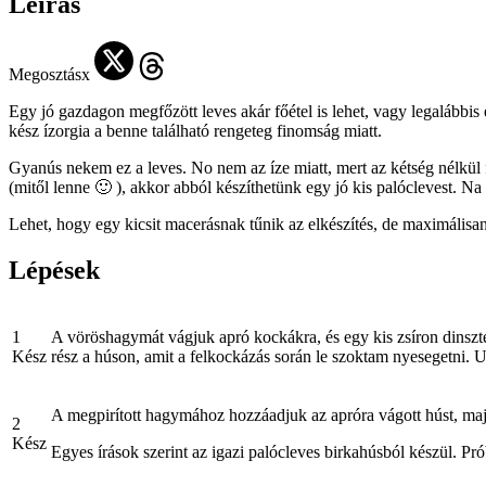
Leírás
Megosztásx
Egy jó gazdagon megfőzött leves akár főétel is lehet, vagy legalábbi
kész ízorgia a benne található rengeteg finomság miatt.
Gyanús nekem ez a leves. No nem az íze miatt, mert az kétség nélkül 
(mitől lenne 🙂 ), akkor abból készíthetünk egy jó kis palóclevest. N
Lehet, hogy egy kicsit macerásnak tűnik az elkészítés, de maximálisan
Lépések
1
A vöröshagymát vágjuk apró kockákra, és egy kis zsíron dinsz
Kész
rész a húson, amit a felkockázás során le szoktam nyesegetni. U
A megpirított hagymához hozzáadjuk az apróra vágott húst, majd 
2
Kész
Egyes írások szerint az igazi palócleves birkahúsból készül. Pró