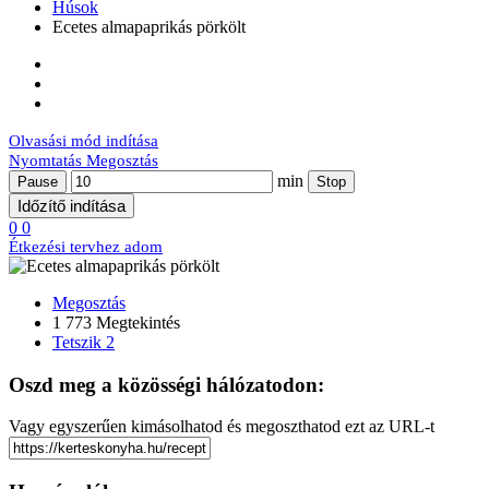
Húsok
Ecetes almapaprikás pörkölt
Olvasási mód indítása
Nyomtatás
Megosztás
min
Pause
Stop
Időzítő indítása
0
0
Étkezési tervhez adom
Megosztás
1 773 Megtekintés
Tetszik
2
Oszd meg a közösségi hálózatodon:
Vagy egyszerűen kimásolhatod és megoszthatod ezt az URL-t