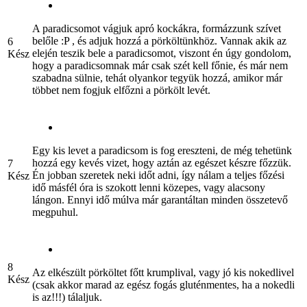
A paradicsomot vágjuk apró kockákra, formázzunk szívet
belőle :P , és adjuk hozzá a pörköltünkhöz. Vannak akik az
6
elején teszik bele a paradicsomot, viszont én úgy gondolom,
Kész
hogy a paradicsomnak már csak szét kell főnie, és már nem
szabadna sülnie, tehát olyankor tegyük hozzá, amikor már
többet nem fogjuk elfőzni a pörkölt levét.
Egy kis levet a paradicsom is fog ereszteni, de még tehetünk
hozzá egy kevés vizet, hogy aztán az egészet készre főzzük.
7
Én jobban szeretek neki időt adni, így nálam a teljes főzési
Kész
idő másfél óra is szokott lenni közepes, vagy alacsony
lángon. Ennyi idő múlva már garantáltan minden összetevő
megpuhul.
8
Az elkészült pörköltet főtt krumplival, vagy jó kis nokedlivel
Kész
(csak akkor marad az egész fogás gluténmentes, ha a nokedli
is az!!!) tálaljuk.