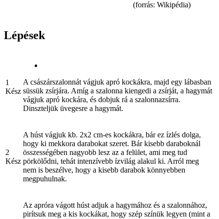
(forrás: Wikipédia)
Lépések
A császárszalonnát vágjuk apró kockákra, majd egy lábasban
1
süssük zsírjára. Amíg a szalonna kiengedi a zsírját, a hagymát
Kész
vágjuk apró kockára, és dobjuk rá a szalonnazsírra.
Dinszteljük üvegesre a hagymát.
A húst vágjuk kb. 2x2 cm-es kockákra, bár ez ízlés dolga,
hogy ki mekkora darabokat szeret. Bár kisebb daraboknál
2
összességében nagyobb lesz az a felület, ami meg tud
Kész
pörkölődni, tehát intenzívebb ízvilág alakul ki. Arról meg
nem is beszélve, hogy a kisebb darabok könnyebben
megpuhulnak.
Az apróra vágott húst adjuk a hagymához és a szalonnához,
pirítsuk meg a kis kockákat, hogy szép színük legyen (mint a