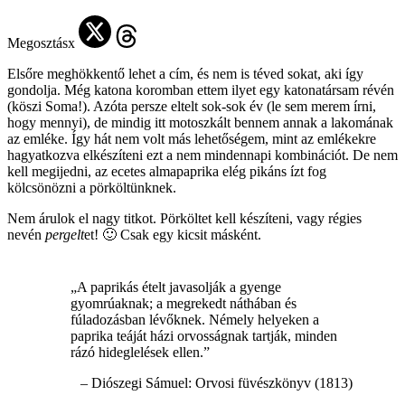
Megosztásx
Elsőre meghökkentő lehet a cím, és nem is téved sokat, aki így
gondolja. Még katona koromban ettem ilyet egy katonatársam révén
(köszi Soma!). Azóta persze eltelt sok-sok év (le sem merem írni,
hogy mennyi), de mindig itt motoszkált bennem annak a lakomának
az emléke. Így hát nem volt más lehetőségem, mint az emlékekre
hagyatkozva elkészíteni ezt a nem mindennapi kombinációt. De nem
kell megijedni, az ecetes almapaprika elég pikáns ízt fog
kölcsönözni a pörköltünknek.
Nem árulok el nagy titkot. Pörköltet kell készíteni, vagy régies
nevén
pergelt
et! 🙂 Csak egy kicsit másként.
„A paprikás ételt javasolják a gyenge
gyomrúaknak; a megrekedt náthában és
fúladozásban lévőknek. Némely helyeken a
paprika teáját házi orvosságnak tartják, minden
rázó hideglelések ellen.”
– Diószegi Sámuel: Orvosi füvészkönyv (1813)