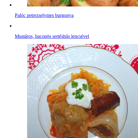
Palóc petrezselymes burgonya
Mustáros, baconös sertéshús lencsével