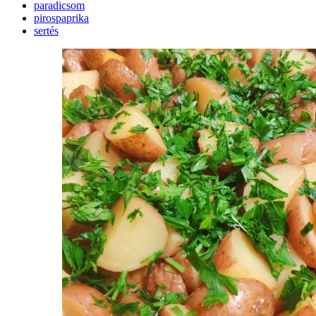
paradicsom
pirospaprika
sertés