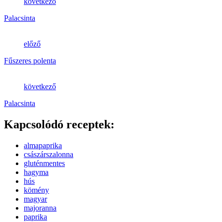
következő
Palacsinta
előző
Fűszeres polenta
következő
Palacsinta
Kapcsolódó receptek:
almapaprika
császárszalonna
gluténmentes
hagyma
hús
kömény
magyar
majoranna
paprika