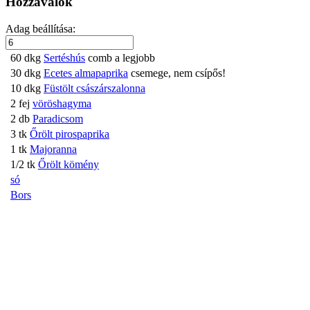
Hozzávalók
Adag beállítása:
60
dkg
Sertéshús
comb a legjobb
30
dkg
Ecetes almapaprika
csemege, nem csípős!
10
dkg
Füstölt császárszalonna
2
fej
vöröshagyma
2
db
Paradicsom
3
tk
Őrölt pirospaprika
1
tk
Majoranna
1/2
tk
Őrölt kömény
só
Bors