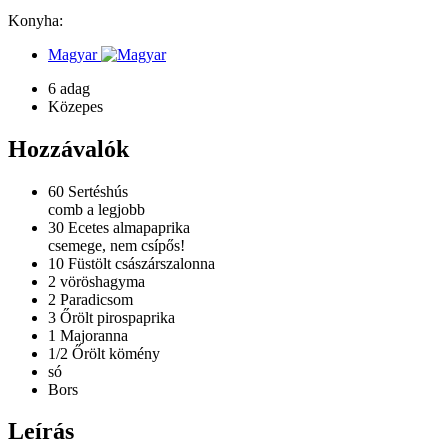
Konyha:
Magyar
6 adag
Közepes
Hozzávalók
60
Sertéshús
comb a legjobb
30
Ecetes almapaprika
csemege, nem csípős!
10
Füstölt császárszalonna
2
vöröshagyma
2
Paradicsom
3
Őrölt pirospaprika
1
Majoranna
1/2
Őrölt kömény
só
Bors
Leírás