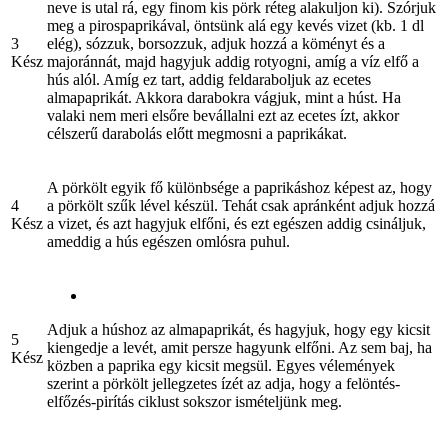
neve is utal rá, egy finom kis pörk réteg alakuljon ki). Szórjuk
meg a pirospaprikával, öntsünk alá egy kevés vizet (kb. 1 dl
3
elég), sózzuk, borsozzuk, adjuk hozzá a köményt és a
Kész
majoránnát, majd hagyjuk addig rotyogni, amíg a víz elfő a
hús alól. Amíg ez tart, addig feldaraboljuk az ecetes
almapaprikát. Akkora darabokra vágjuk, mint a húst. Ha
valaki nem meri elsőre bevállalni ezt az ecetes ízt, akkor
célszerű darabolás előtt megmosni a paprikákat.
A pörkölt egyik fő különbsége a paprikáshoz képest az, hogy
4
a pörkölt szűk lével készül. Tehát csak apránként adjuk hozzá
Kész
a vizet, és azt hagyjuk elfőni, és ezt egészen addig csináljuk,
ameddig a hús egészen omlósra puhul.
Adjuk a húshoz az almapaprikát, és hagyjuk, hogy egy kicsit
5
kiengedje a levét, amit persze hagyunk elfőni. Az sem baj, ha
Kész
közben a paprika egy kicsit megsül. Egyes vélemények
szerint a pörkölt jellegzetes ízét az adja, hogy a felöntés-
elfőzés-pirítás ciklust sokszor ismételjünk meg.