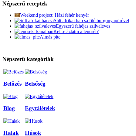
Népszerű receptek
Weekend project: Házi fehér kenyér
Sült afrikai harcsa filé burgonyapürével
Egyszerű fahéjas szilvaleves
Kell-e áztatni a lencsét?
Almás pite
Népszerű kategóriák
Befőzés
Belsőség
Blog
Egytálételek
Halak
Húsok