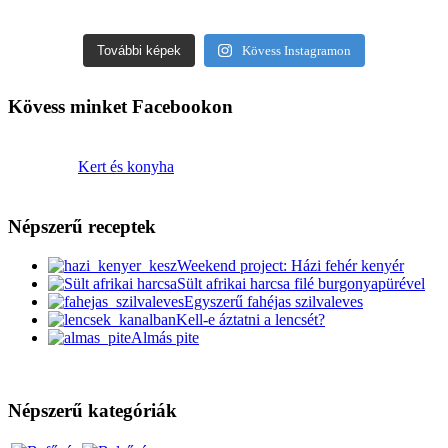
További képek
Kövess Instagramon
Kövess minket Facebookon
Kert és konyha
Népszerű receptek
Weekend project: Házi fehér kenyér
Sült afrikai harcsa filé burgonyapürével
Egyszerű fahéjas szilvaleves
Kell-e áztatni a lencsét?
Almás pite
Népszerű kategóriák