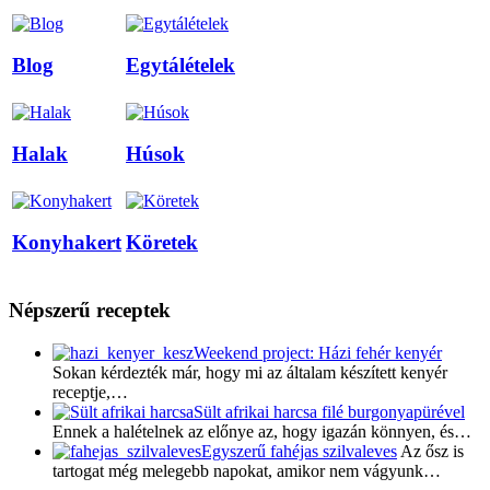
Blog
Egytálételek
Halak
Húsok
Konyhakert
Köretek
Népszerű receptek
Weekend project: Házi fehér kenyér
Sokan kérdezték már, hogy mi az általam készített kenyér
receptje,…
Sült afrikai harcsa filé burgonyapürével
Ennek a halételnek az előnye az, hogy igazán könnyen, és…
Egyszerű fahéjas szilvaleves
Az ősz is
tartogat még melegebb napokat, amikor nem vágyunk…