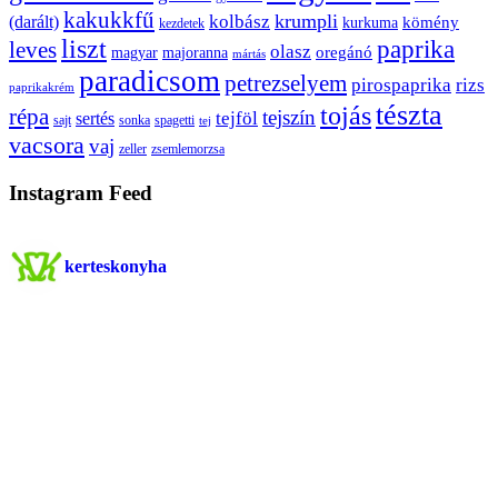
kakukkfű
krumpli
kolbász
(darált)
kömény
kurkuma
kezdetek
liszt
paprika
leves
olasz
oregánó
magyar
majoranna
mártás
paradicsom
petrezselyem
pirospaprika
rizs
paprikakrém
tészta
tojás
répa
tejszín
tejföl
sertés
sajt
sonka
spagetti
tej
vacsora
vaj
zeller
zsemlemorzsa
Instagram Feed
kerteskonyha