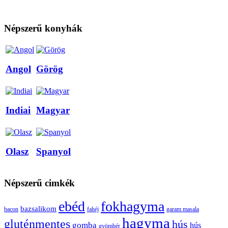
Népszerű konyhák
Angol
Görög
Indiai
Magyar
Olasz
Spanyol
Népszerű cimkék
ebéd
fokhagyma
bazsalikom
bacon
fahéj
garam masala
hagyma
gluténmentes
hús
gomba
hús
gyömbér