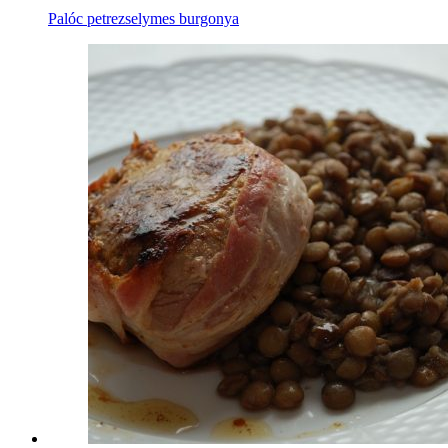
Palóc petrezselymes burgonya