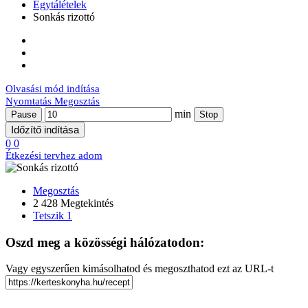
Egytálételek
Sonkás rizottó
Olvasási mód indítása
Nyomtatás
Megosztás
min
Pause
Stop
Időzítő indítása
0
0
Étkezési tervhez adom
Megosztás
2 428 Megtekintés
Tetszik
1
Oszd meg a közösségi hálózatodon:
Vagy egyszerűen kimásolhatod és megoszthatod ezt az URL-t