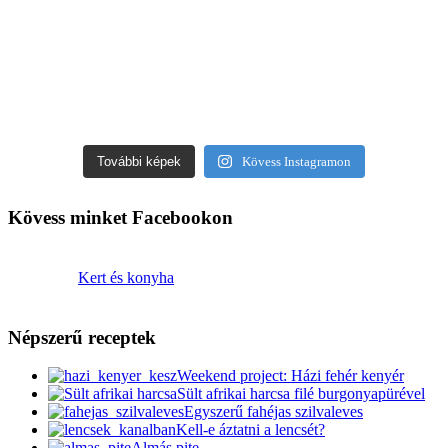
További képek
Kövess Instagramon
Kövess minket Facebookon
Kert és konyha
Népszerű receptek
Weekend project: Házi fehér kenyér
Sült afrikai harcsa filé burgonyapürével
Egyszerű fahéjas szilvaleves
Kell-e áztatni a lencsét?
Almás pite