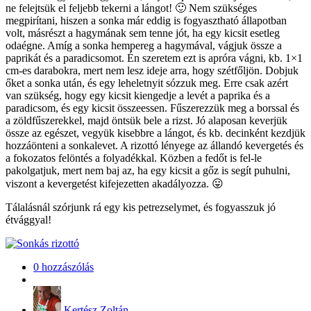
ne felejtsük el feljebb tekerni a lángot! 🙂 Nem szükséges
megpirítani, hiszen a sonka már eddig is fogyasztható állapotban
volt, másrészt a hagymának sem tenne jót, ha egy kicsit esetleg
odaégne. Amíg a sonka hempereg a hagymával, vágjuk össze a
paprikát és a paradicsomot. Én szeretem ezt is apróra vágni, kb. 1×1
cm-es darabokra, mert nem lesz ideje arra, hogy szétfőljön. Dobjuk
őket a sonka után, és egy leheletnyit sózzuk meg. Erre csak azért
van szükség, hogy egy kicsit kiengedje a levét a paprika és a
paradicsom, és egy kicsit összeessen. Fűszerezzük meg a borssal és
a zöldfűszerekkel, majd öntsük bele a rizst. Jó alaposan keverjük
össze az egészet, vegyük kisebbre a lángot, és kb. decinként kezdjük
hozzáönteni a sonkalevet. A rizottó lényege az állandó kevergetés és
a fokozatos felöntés a folyadékkal. Közben a fedőt is fel-le
pakolgatjuk, mert nem baj az, ha egy kicsit a gőz is segít puhulni,
viszont a kevergetést kifejezetten akadályozza. 😛
Tálalásnál szórjunk rá egy kis petrezselymet, és fogyasszuk jó
étvággyal!
0 hozzászólás
Kertész Zoltán