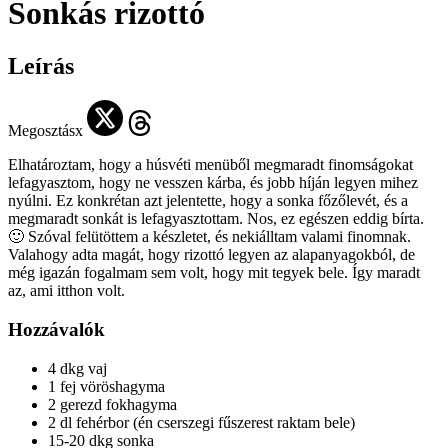
Sonkás rizottó
Leírás
Megosztásx
Elhatároztam, hogy a húsvéti menüből megmaradt finomságokat
lefagyasztom, hogy ne vesszen kárba, és jobb híján legyen mihez
nyúlni. Ez konkrétan azt jelentette, hogy a sonka főzőlevét, és a
megmaradt sonkát is lefagyasztottam. Nos, ez egészen eddig bírta.
🙂 Szóval felütöttem a készletet, és nekiálltam valami finomnak.
Valahogy adta magát, hogy rizottó legyen az alapanyagokból, de
még igazán fogalmam sem volt, hogy mit tegyek bele. Így maradt
az, ami itthon volt.
Hozzávalók
4 dkg vaj
1 fej vöröshagyma
2 gerezd fokhagyma
2 dl fehérbor (én cserszegi fűszerest raktam bele)
15-20 dkg sonka