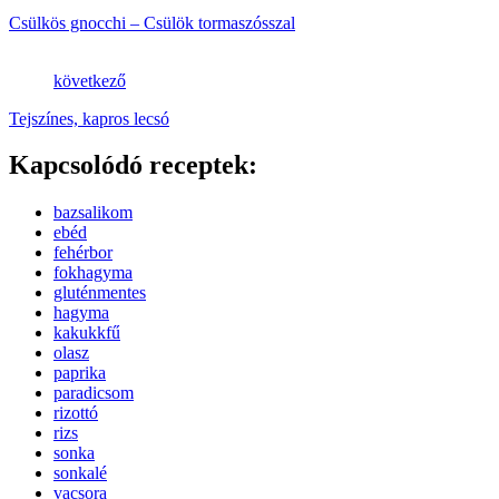
Csülkös gnocchi – Csülök tormaszósszal
következő
Tejszínes, kapros lecsó
Kapcsolódó receptek:
bazsalikom
ebéd
fehérbor
fokhagyma
gluténmentes
hagyma
kakukkfű
olasz
paprika
paradicsom
rizottó
rizs
sonka
sonkalé
vacsora