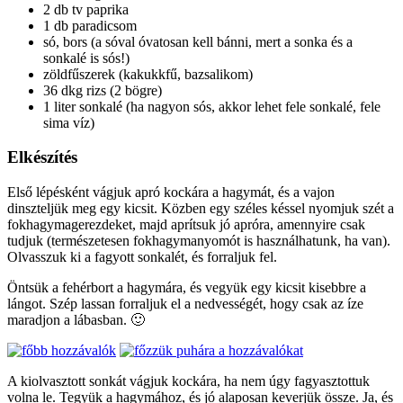
2 db tv paprika
1 db paradicsom
só, bors (a sóval óvatosan kell bánni, mert a sonka és a
sonkalé is sós!)
zöldfűszerek (kakukkfű, bazsalikom)
36 dkg rizs (2 bögre)
1 liter sonkalé (ha nagyon sós, akkor lehet fele sonkalé, fele
sima víz)
Elkészítés
Első lépésként vágjuk apró kockára a hagymát, és a vajon
dinszteljük meg egy kicsit. Közben egy széles késsel nyomjuk szét a
fokhagymagerezdeket, majd aprítsuk jó apróra, amennyire csak
tudjuk (természetesen fokhagymanyomót is használhatunk, ha van).
Olvasszuk ki a fagyott sonkalét, és forraljuk fel.
Öntsük a fehérbort a hagymára, és vegyük egy kicsit kisebbre a
lángot. Szép lassan forraljuk el a nedvességét, hogy csak az íze
maradjon a lábasban. 🙂
A kiolvasztott sonkát vágjuk kockára, ha nem úgy fagyasztottuk
volna le. Tegyük a hagymához, és jó alaposan keverjük össze. Ja, és