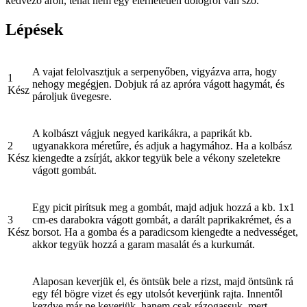
kedvező áron, tehát nem egy elérhetetlen dologról van szó.
Lépések
A vajat felolvasztjuk a serpenyőben, vigyázva arra, hogy
1
nehogy megégjen. Dobjuk rá az apróra vágott hagymát, és
Kész
pároljuk üvegesre.
A kolbászt vágjuk negyed karikákra, a paprikát kb.
2
ugyanakkora méretűre, és adjuk a hagymához. Ha a kolbász
Kész
kiengedte a zsírját, akkor tegyük bele a vékony szeletekre
vágott gombát.
Egy picit pirítsuk meg a gombát, majd adjuk hozzá a kb. 1x1
3
cm-es darabokra vágott gombát, a darált paprikakrémet, és a
Kész
borsot. Ha a gomba és a paradicsom kiengedte a nedvességet,
akkor tegyük hozzá a garam masalát és a kurkumát.
Alaposan keverjük el, és öntsük bele a rizst, majd öntsünk rá
egy fél bögre vizet és egy utolsót keverjünk rajta. Innentől
kezdve már ne keverjük, hanem csak rázogassuk, mert