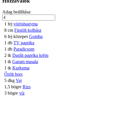
Hozzávalók
Adag beállítása:
1
fej
vöröshagyma
8
cm
Füstölt kolbász
6
fej
közepes
Gomba
1
db
TV paprika
1
db
Paradicsom
2
tk
Darált paprika krém
1
tk
Garam masala
1
tk
Kurkuma
Őrölt bors
5
dkg
Vaj
1,5
bögre
Rizs
3
bögre
víz