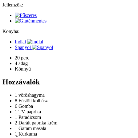
Jellemzők:
Konyha:
Indiai
Spanyol
20 perc
4 adag
Könnyű
Hozzávalók
1
vöröshagyma
8
Füstölt kolbász
6
Gomba
1
TV paprika
1
Paradicsom
2
Darált paprika krém
1
Garam masala
1
Kurkuma