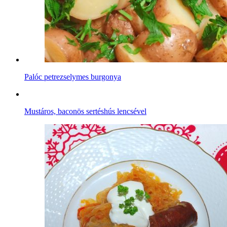
Palóc petrezselymes burgonya
Mustáros, baconös sertéshús lencsével