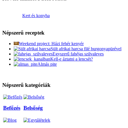
Kert és konyha
Népszerű receptek
Weekend project: Házi fehér kenyér
Sült afrikai harcsa filé burgonyapürével
Egyszerű fahéjas szilvaleves
Kell-e áztatni a lencsét?
Almás pite
Népszerű kategóriák
Befőzés
Belsőség