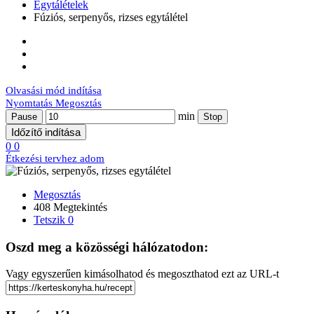
Egytálételek
Fúziós, serpenyős, rizses egytálétel
Olvasási mód indítása
Nyomtatás
Megosztás
min
Pause
Stop
Időzítő indítása
0
0
Étkezési tervhez adom
Megosztás
408 Megtekintés
Tetszik
0
Oszd meg a közösségi hálózatodon:
Vagy egyszerűen kimásolhatod és megoszthatod ezt az URL-t