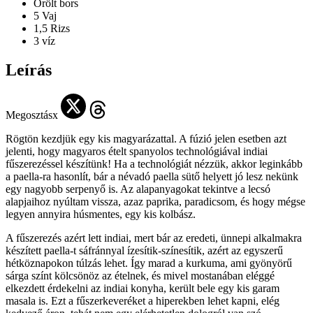
Őrölt bors
5
Vaj
1,5
Rizs
3
víz
Leírás
Megosztásx
Rögtön kezdjük egy kis magyarázattal. A fúzió jelen esetben azt
jelenti, hogy magyaros ételt spanyolos technológiával indiai
fűszerezéssel készítünk! Ha a technológiát nézzük, akkor leginkább
a paella-ra hasonlít, bár a névadó paella sütő helyett jó lesz nekünk
egy nagyobb serpenyő is. Az alapanyagokat tekintve a lecsó
alapjaihoz nyúltam vissza, azaz paprika, paradicsom, és hogy mégse
legyen annyira húsmentes, egy kis kolbász.
A fűszerezés azért lett indiai, mert bár az eredeti, ünnepi alkalmakra
készített paella-t sáfránnyal ízesítik-színesítik, azért az egyszerű
hétköznapokon túlzás lehet. Így marad a kurkuma, ami gyönyörű
sárga színt kölcsönöz az ételnek, és mivel mostanában eléggé
elkezdett érdekelni az indiai konyha, került bele egy kis garam
masala is. Ezt a fűszerkeveréket a hiperekben lehet kapni, elég