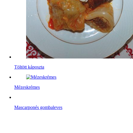
Töltött káposzta
Mézeskrémes
Mascarponés gombaleves