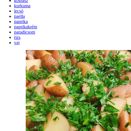
kolbász
kurkuma
lecsó
paella
paprika
paprikakrém
paradicsom
rizs
vaj