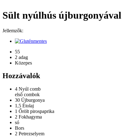
Sült nyúlhús újburgonyával
Jellemzők:
55
2 adag
Közepes
Hozzávalók
4
Nyúl comb
első combok
30
Újburgonya
1,5
Étolaj
1
Őrölt pirospaprika
2
Fokhagyma
só
Bors
2
Petrezselyem