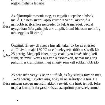
rögtön mehet a tepsibe.
Az újkrumplit mossuk meg, és tegyük a tepsibe a húsok
mellé. Ha nem sikerül apró krumplit venni, akkor jó a
2
nagyobb is, ilyenkor negyedeljük fel. A maradék páccal
Kész
nyugodtan átforgathatjuk a krumplit, ártani biztosan nem fog
neki egy kis fűszer. :)
Öntsünk fél-egy dl vizet a hús alá, takarjuk be az egészet
alufóliával, majd 180 °C-ra előmelegített sütőben süssük kb.
3
25 percig. Meglepő lehet, hogy csak ilyen kevés ideig kell
Kész
sütni, de mivel kevés hús van a csontokon, hamar meg fog
puhulni, a krumplinak meg amúgy sem kell sokkal több idő.
25 perc után vegyük le az alufóliát, és így süssük tovább még
4
15-20 percig, ügyelve arra, hogy ki ne száradjon a hús. Ha
Kész
minden szépen megsült, akkor vegyük ki a húst, tegyük félre,
majd a krumplit forgassuk össze az aprított petrezselyemmel.