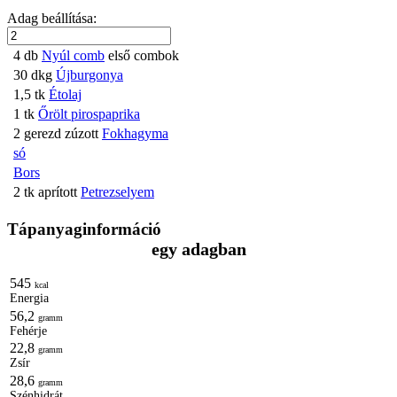
Adag beállítása:
4
db
Nyúl comb
első combok
30
dkg
Újburgonya
1,5
tk
Étolaj
1
tk
Őrölt pirospaprika
2
gerezd
zúzott
Fokhagyma
só
Bors
2
tk
aprított
Petrezselyem
Tápanyaginformáció
egy adagban
545
kcal
Energia
56,2
gramm
Fehérje
22,8
gramm
Zsír
28,6
gramm
Szénhidrát