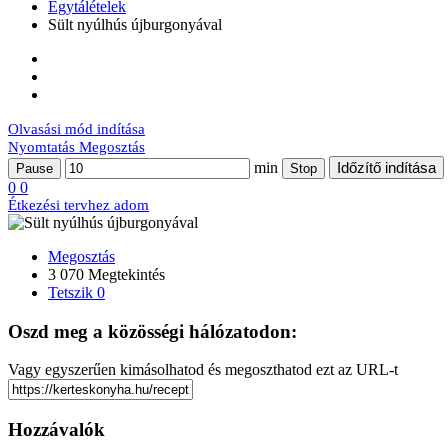
Egytálételek
Sült nyúlhús újburgonyával
Olvasási mód indítása
Nyomtatás
Megosztás
min
Időzítő indítása
Pause
Stop
0
0
Étkezési tervhez adom
Megosztás
3 070 Megtekintés
Tetszik
0
Oszd meg a közösségi hálózatodon:
Vagy egyszerűen kimásolhatod és megoszthatod ezt az URL-t
Hozzávalók