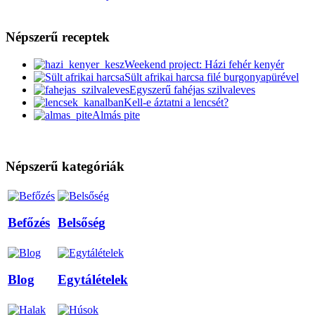
Népszerű receptek
Weekend project: Házi fehér kenyér
Sült afrikai harcsa filé burgonyapürével
Egyszerű fahéjas szilvaleves
Kell-e áztatni a lencsét?
Almás pite
Népszerű kategóriák
Befőzés
Belsőség
Blog
Egytálételek