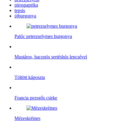
pirospaprika
tepsis
újburgonya
Palóc petrezselymes burgonya
Mustáros, baconös sertéshús lencsével
Töltött káposzta
Francia pezsgős csirke
Mézeskrémes