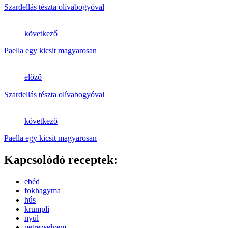
Szardellás tészta olívabogyóval
következő
Paella egy kicsit magyarosan
előző
Szardellás tészta olívabogyóval
következő
Paella egy kicsit magyarosan
Kapcsolódó receptek:
ebéd
fokhagyma
hús
krumpli
nyúl
petrezselyem