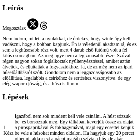
Leírás
Megosztásx
Nem tudom, mi lett a nyulakkal, de érdekes, hogy szinte úgy kell
vadászni, hogy a boltban kapjunk. Én is véletlenül akadtam rá, és ez
sem a leghúsosabb rész volt, mert 4 darab első futómű volt a fél
kilós csomagban. Az meg ugye nem a legizmosabb része. Szóval
régen nagyon sokan foglalkoztak nyúltenyésztéssel, amiket aztán
átvettek, és eljuttatták a fogyasztókhoz. Ja, de az még nem az ipari
húselőállításról szólt. Gondolom nem a leggazdaságosabb az
előállítása, legalábbis a csirkéhez és sertéshez viszonyítva, de egy
elég szapora jószág, és a húsa is finom.
Lépések
Igazából nem sok mindent kell vele csinálni. A húst sózzuk
be, és borsozzuk meg. Egy tálkában keverjük össze az olajat
1
a pirospaprikával és fokhagymával, majd egy ecsettel kenjük
Kész
be vele a húsokat minden oldalon. Ha hagyjuk egy 20 percet
pihenni, akkor ezt a pácot magába szívja a hús, de akár