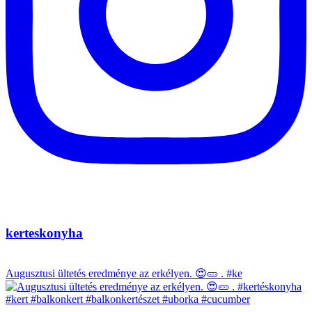
kerteskonyha
Augusztusi ültetés eredménye az erkélyen. 😍🥒 . #ke