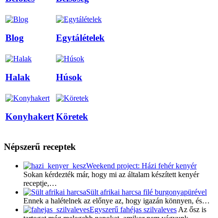
Blog
Egytálételek
Halak
Húsok
Konyhakert
Köretek
Népszerű receptek
Weekend project: Házi fehér kenyér
Sokan kérdezték már, hogy mi az általam készített kenyér
receptje,…
Sült afrikai harcsa filé burgonyapürével
Ennek a halételnek az előnye az, hogy igazán könnyen, és…
Egyszerű fahéjas szilvaleves
Az ősz is