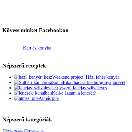
Kövess minket Facebookon
Kert és konyha
Népszerű receptek
Weekend project: Házi fehér kenyér
Sült afrikai harcsa filé burgonyapürével
Egyszerű fahéjas szilvaleves
Kell-e áztatni a lencsét?
Almás pite
Népszerű kategóriák