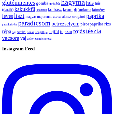
hagyma
gluténmentes
hús
gomba
hús
gyömbér
kakukkfű
krumpli
kolbász
(darált)
kömény
kurkuma
kezdetek
liszt
paprika
leves
olasz
oregánó
magyar
majoranna
mártás
paradicsom
petrezselyem
pirospaprika
rizs
paprikakrém
tészta
tojás
répa
tejszín
tejföl
sertés
sajt
sonka
spagetti
tej
vacsora
vaj
zeller
zsemlemorzsa
Instagram Feed