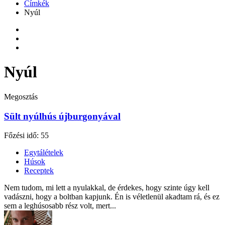
Címkék
Nyúl
Nyúl
Megosztás
Sült nyúlhús újburgonyával
Főzési idő: 55
Egytálételek
Húsok
Receptek
Nem tudom, mi lett a nyulakkal, de érdekes, hogy szinte úgy kell
vadászni, hogy a boltban kapjunk. Én is véletlenül akadtam rá, és ez
sem a leghúsosabb rész volt, mert...