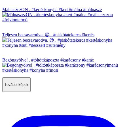
MálnaszezON . #kertéskonyha #kert #málna #málnasze
Teljesen becsavarodva. 😍 . #piskótatekercs #kertés
Begöngyölve! . #töltöttkáposzta #karácsony #karác
További képek