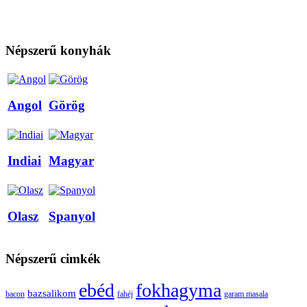
Népszerű konyhák
Angol
Görög
Indiai
Magyar
Olasz
Spanyol
Népszerű cimkék
ebéd
fokhagyma
bazsalikom
bacon
fahéj
garam masala