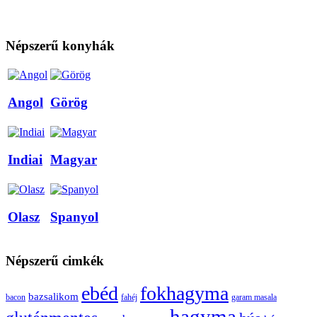
Népszerű konyhák
Angol
Görög
Indiai
Magyar
Olasz
Spanyol
Népszerű cimkék
ebéd
fokhagyma
bazsalikom
bacon
fahéj
garam masala
hagyma