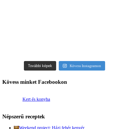
További képek
Kövess Instagramon
Kövess minket Facebookon
Kert és konyha
Népszerű receptek
Weekend project: Házi fehér kenyér