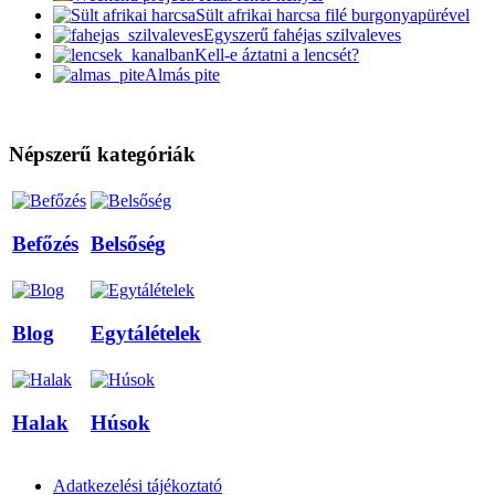
Sült afrikai harcsa filé burgonyapürével
Egyszerű fahéjas szilvaleves
Kell-e áztatni a lencsét?
Almás pite
Népszerű kategóriák
Befőzés
Belsőség
Blog
Egytálételek
Halak
Húsok
Adatkezelési tájékoztató