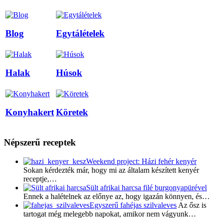
Blog
Egytálételek
Halak
Húsok
Konyhakert
Köretek
Népszerű receptek
Weekend project: Házi fehér kenyér
Sokan kérdezték már, hogy mi az általam készített kenyér
receptje,…
Sült afrikai harcsa filé burgonyapürével
Ennek a halételnek az előnye az, hogy igazán könnyen, és…
Egyszerű fahéjas szilvaleves
Az ősz is
tartogat még melegebb napokat, amikor nem vágyunk…