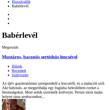
Hozzávalók
Babérlevél
Babérlevél
Megosztás
Mustáros, baconös sertéshús lencsével
Húsok
Receptek
Szilveszter
Az újév gasztronómiai szempontból a lencséről, és a malacról szól.
Aki babonás, az megpróbálja egy fogásba belesűríteni ezeket a
finomságokat. Most nekik szeretnék kedvezni. Persze most malac
helyett sima sertéscombot...