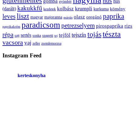
gluténmentes
hús
gomba
hús
gyömbér
kakukkfű
krumpli
kolbász
(darált)
kömény
kurkuma
kezdetek
liszt
paprika
leves
olasz
oregánó
magyar
majoranna
mártás
paradicsom
petrezselyem
pirospaprika
rizs
paprikakrém
tészta
tojás
répa
tejszín
tejföl
sertés
sajt
sonka
spagetti
tej
vacsora
vaj
zeller
zsemlemorzsa
Instagram Feed
kerteskonyha