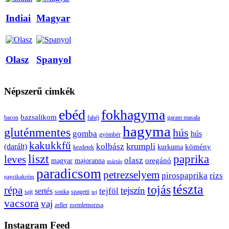
Indiai
Magyar
Olasz
Spanyol
Népszerű cimkék
ebéd
fokhagyma
bazsalikom
bacon
fahéj
garam masala
hagyma
gluténmentes
hús
gomba
hús
gyömbér
kakukkfű
krumpli
kolbász
(darált)
kömény
kurkuma
kezdetek
liszt
paprika
leves
olasz
oregánó
magyar
majoranna
mártás
paradicsom
petrezselyem
pirospaprika
rizs
paprikakrém
tészta
tojás
répa
tejszín
tejföl
sertés
sajt
sonka
spagetti
tej
vacsora
vaj
zeller
zsemlemorzsa
Instagram Feed