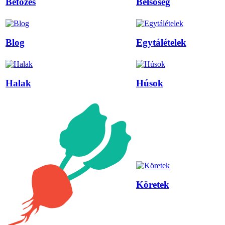
Befőzés
Belsőség
Blog
Egytálételek
Halak
Húsok
Köretek