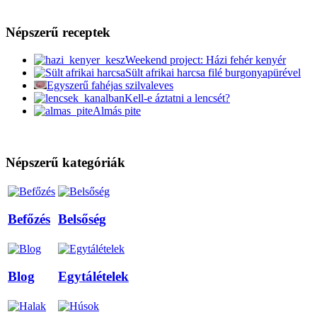
Népszerű receptek
Weekend project: Házi fehér kenyér
Sült afrikai harcsa filé burgonyapürével
Egyszerű fahéjas szilvaleves
Kell-e áztatni a lencsét?
Almás pite
Népszerű kategóriák
Befőzés
Belsőség
Blog
Egytálételek