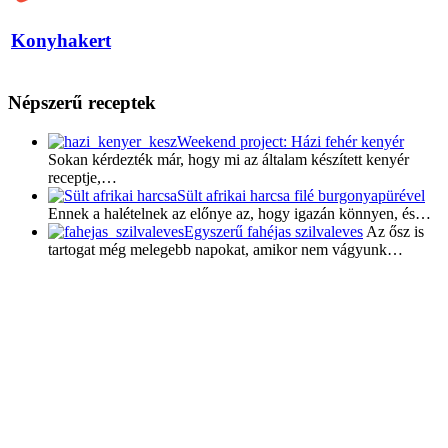
Konyhakert
Népszerű receptek
Weekend project: Házi fehér kenyér
Sokan kérdezték már, hogy mi az általam készített kenyér
receptje,…
Sült afrikai harcsa filé burgonyapürével
Ennek a halételnek az előnye az, hogy igazán könnyen, és…
Egyszerű fahéjas szilvaleves
Az ősz is
tartogat még melegebb napokat, amikor nem vágyunk…