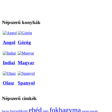
Népszerű konyhák
Angol
Görög
Indiai
Magyar
Olasz
Spanyol
Népszerű cimkék
ebéd
fokhagyma
bazsalikom
bacon
fahéj
garam masala