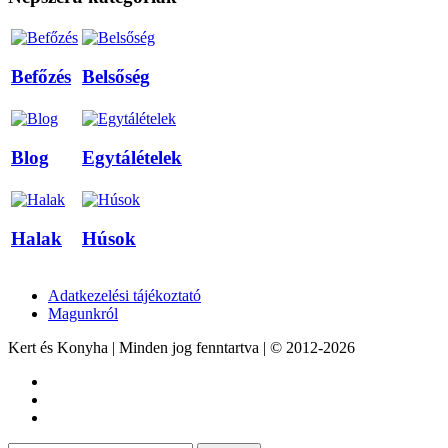
Befőzés
Belsőség
Blog
Egytálételek
Halak
Húsok
Adatkezelési tájékoztató
Magunkról
Kert és Konyha | Minden jog fenntartva | © 2012-2026