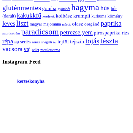
hagyma
gluténmentes
hús
gomba
hús
gyömbér
kakukkfű
krumpli
kolbász
(darált)
kömény
kurkuma
kezdetek
liszt
paprika
leves
olasz
oregánó
magyar
majoranna
mártás
paradicsom
petrezselyem
pirospaprika
rizs
paprikakrém
tészta
tojás
répa
tejszín
tejföl
sertés
sajt
sonka
spagetti
tej
vacsora
vaj
zeller
zsemlemorzsa
Instagram Feed
kerteskonyha