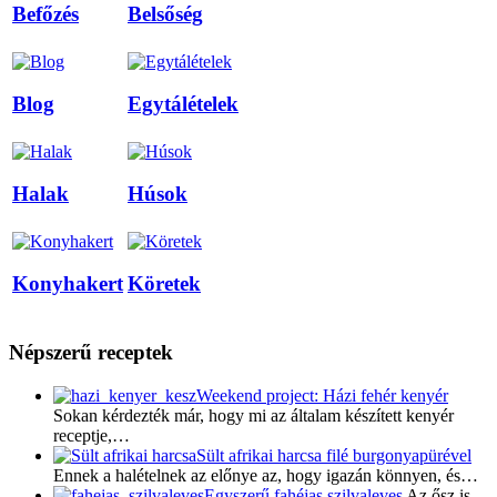
Befőzés
Belsőség
Blog
Egytálételek
Halak
Húsok
Konyhakert
Köretek
Népszerű receptek
Weekend project: Házi fehér kenyér
Sokan kérdezték már, hogy mi az általam készített kenyér
receptje,…
Sült afrikai harcsa filé burgonyapürével
Ennek a halételnek az előnye az, hogy igazán könnyen, és…
Egyszerű fahéjas szilvaleves
Az ősz is