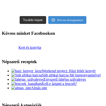
További képek
Kövess Instagramon
Kövess minket Facebookon
Kert és konyha
Népszerű receptek
Weekend project: Házi fehér kenyér
Sült afrikai harcsa filé burgonyapürével
Egyszerű fahéjas szilvaleves
Kell-e áztatni a lencsét?
Almás pite
Népszerű kategóriák