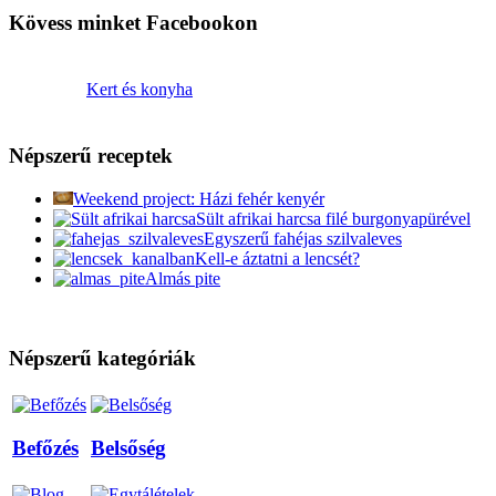
Kövess minket Facebookon
Kert és konyha
Népszerű receptek
Weekend project: Házi fehér kenyér
Sült afrikai harcsa filé burgonyapürével
Egyszerű fahéjas szilvaleves
Kell-e áztatni a lencsét?
Almás pite
Népszerű kategóriák
Befőzés
Belsőség