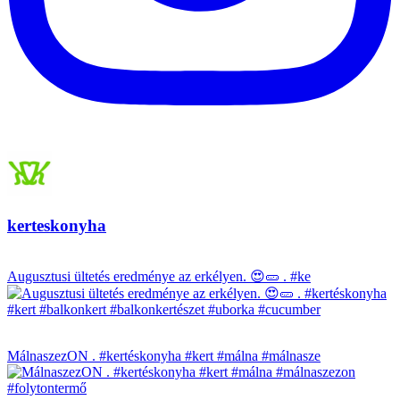
kerteskonyha
Augusztusi ültetés eredménye az erkélyen. 😍🥒 . #ke
MálnaszezON . #kertéskonyha #kert #málna #málnasze