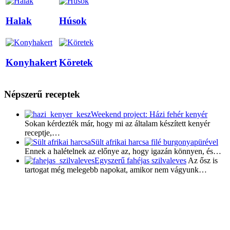
Halak
Húsok
Konyhakert
Köretek
Népszerű receptek
Weekend project: Házi fehér kenyér
Sokan kérdezték már, hogy mi az általam készített kenyér
receptje,…
Sült afrikai harcsa filé burgonyapürével
Ennek a halételnek az előnye az, hogy igazán könnyen, és…
Egyszerű fahéjas szilvaleves
Az ősz is
tartogat még melegebb napokat, amikor nem vágyunk…