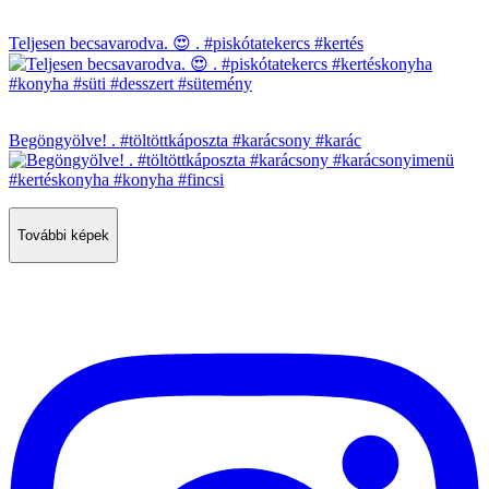
Teljesen becsavarodva. 😍 . #piskótatekercs #kertés
Begöngyölve! . #töltöttkáposzta #karácsony #karác
További képek