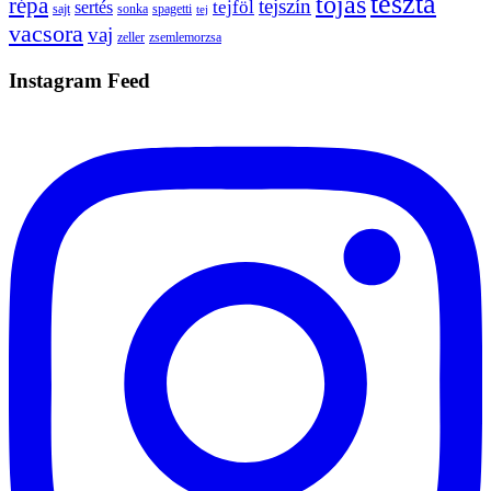
tészta
tojás
répa
tejszín
tejföl
sertés
sajt
sonka
spagetti
tej
vacsora
vaj
zeller
zsemlemorzsa
Instagram Feed