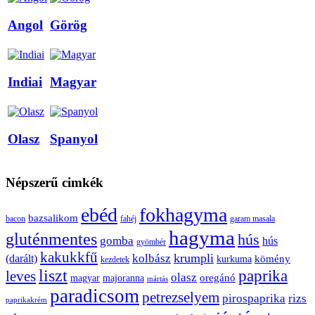
Angol
Görög
Indiai
Magyar
Olasz
Spanyol
Népszerű cimkék
ebéd
fokhagyma
bazsalikom
bacon
fahéj
garam masala
hagyma
gluténmentes
hús
gomba
hús
gyömbér
kakukkfű
krumpli
kolbász
(darált)
kömény
kurkuma
kezdetek
liszt
paprika
leves
olasz
oregánó
magyar
majoranna
mártás
paradicsom
petrezselyem
pirospaprika
rizs
paprikakrém