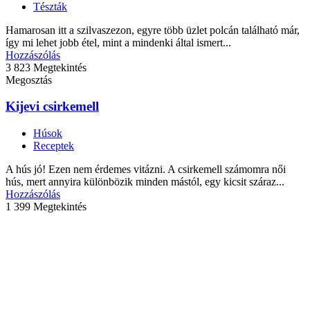
Tészták
Hamarosan itt a szilvaszezon, egyre több üzlet polcán található már,
így mi lehet jobb étel, mint a mindenki által ismert...
Hozzászólás
3 823 Megtekintés
Megosztás
Kijevi csirkemell
Húsok
Receptek
A hús jó! Ezen nem érdemes vitázni. A csirkemell számomra női
hús, mert annyira különbözik minden mástól, egy kicsit száraz...
Hozzászólás
1 399 Megtekintés