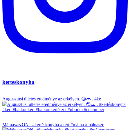
kerteskonyha
Augusztusi ültetés eredménye az erkélyen. 😍🥒 . #ke
MálnaszezON . #kertéskonyha #kert #málna #málnasze