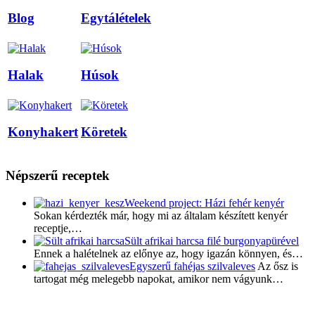
Blog
Egytálételek
Halak
Húsok
Konyhakert
Köretek
Népszerű receptek
Weekend project: Házi fehér kenyér
Sokan kérdezték már, hogy mi az általam készített kenyér
receptje,…
Sült afrikai harcsa filé burgonyapürével
Ennek a halételnek az előnye az, hogy igazán könnyen, és…
Egyszerű fahéjas szilvaleves
Az ősz is
tartogat még melegebb napokat, amikor nem vágyunk…