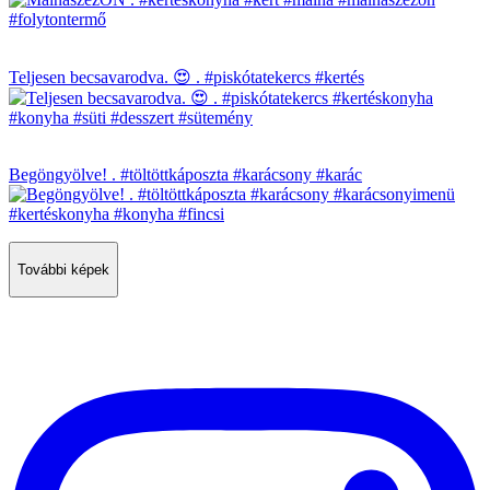
Teljesen becsavarodva. 😍 . #piskótatekercs #kertés
Begöngyölve! . #töltöttkáposzta #karácsony #karác
További képek