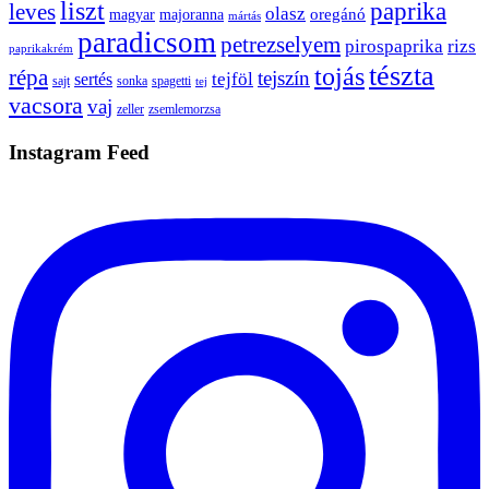
liszt
paprika
leves
olasz
oregánó
magyar
majoranna
mártás
paradicsom
petrezselyem
pirospaprika
rizs
paprikakrém
tészta
tojás
répa
tejszín
tejföl
sertés
sajt
sonka
spagetti
tej
vacsora
vaj
zeller
zsemlemorzsa
Instagram Feed