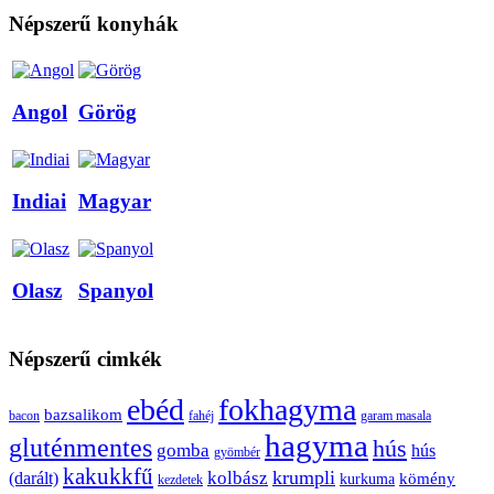
Népszerű konyhák
Angol
Görög
Indiai
Magyar
Olasz
Spanyol
Népszerű cimkék
ebéd
fokhagyma
bazsalikom
bacon
fahéj
garam masala
hagyma
gluténmentes
hús
gomba
hús
gyömbér
kakukkfű
krumpli
kolbász
(darált)
kömény
kurkuma
kezdetek