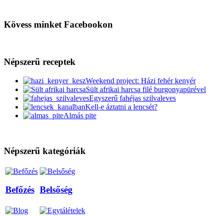
Kövess minket Facebookon
Népszerű receptek
Weekend project: Házi fehér kenyér
Sült afrikai harcsa filé burgonyapürével
Egyszerű fahéjas szilvaleves
Kell-e áztatni a lencsét?
Almás pite
Népszerű kategóriák
Befőzés
Belsőség