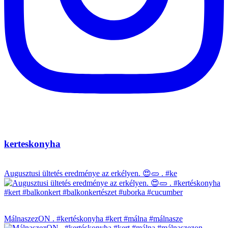
kerteskonyha
Augusztusi ültetés eredménye az erkélyen. 😍🥒 . #ke
MálnaszezON . #kertéskonyha #kert #málna #málnasze