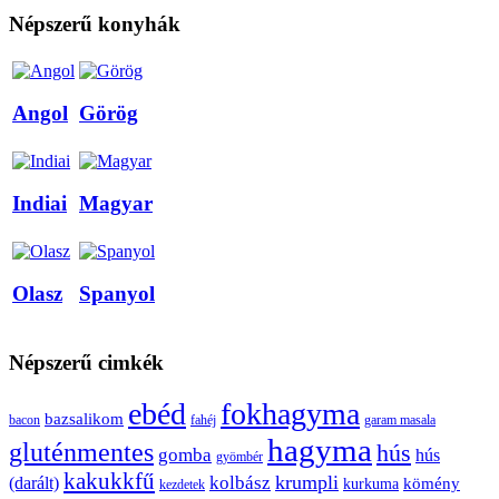
Népszerű konyhák
Angol
Görög
Indiai
Magyar
Olasz
Spanyol
Népszerű cimkék
ebéd
fokhagyma
bazsalikom
bacon
fahéj
garam masala
hagyma
gluténmentes
hús
gomba
hús
gyömbér
kakukkfű
krumpli
kolbász
(darált)
kömény
kurkuma
kezdetek