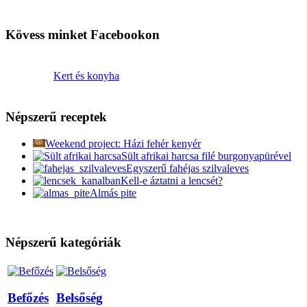
Kövess minket Facebookon
Kert és konyha
Népszerű receptek
Weekend project: Házi fehér kenyér
Sült afrikai harcsa filé burgonyapürével
Egyszerű fahéjas szilvaleves
Kell-e áztatni a lencsét?
Almás pite
Népszerű kategóriák
Befőzés
Belsőség