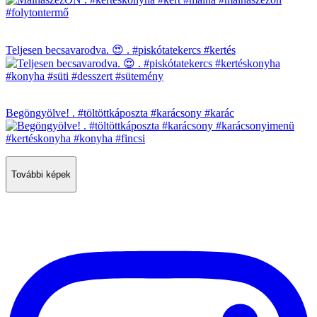
Teljesen becsavarodva. 😍 . #piskótatekercs #kertés
Begöngyölve! . #töltöttkáposzta #karácsony #karác
További képek