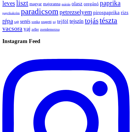
liszt
paprika
leves
olasz
oregánó
magyar
majoranna
mártás
paradicsom
petrezselyem
pirospaprika
rizs
paprikakrém
tészta
tojás
répa
tejszín
tejföl
sertés
sajt
sonka
spagetti
tej
vacsora
vaj
zeller
zsemlemorzsa
Instagram Feed