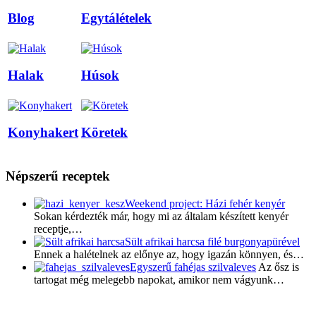
Blog
Egytálételek
Halak
Húsok
Konyhakert
Köretek
Népszerű receptek
Weekend project: Házi fehér kenyér
Sokan kérdezték már, hogy mi az általam készített kenyér
receptje,…
Sült afrikai harcsa filé burgonyapürével
Ennek a halételnek az előnye az, hogy igazán könnyen, és…
Egyszerű fahéjas szilvaleves
Az ősz is
tartogat még melegebb napokat, amikor nem vágyunk…