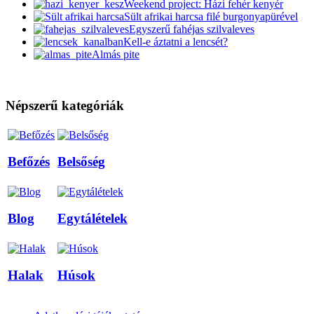
Weekend project: Házi fehér kenyér
Sült afrikai harcsa filé burgonyapürével
Egyszerű fahéjas szilvaleves
Kell-e áztatni a lencsét?
Almás pite
Népszerű kategóriák
Befőzés
Belsőség
Blog
Egytálételek
Halak
Húsok