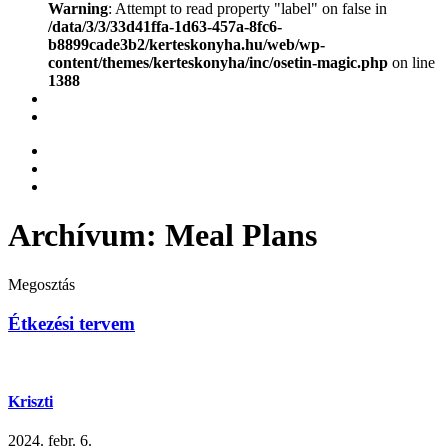
Warning
: Attempt to read property "label" on false in
/data/3/3/33d41ffa-1d63-457a-8fc6-
b8899cade3b2/kerteskonyha.hu/web/wp-
content/themes/kerteskonyha/inc/osetin-magic.php
on line
1388
Archívum:
Meal Plans
Megosztás
Étkezési tervem
Kriszti
2024. febr. 6.