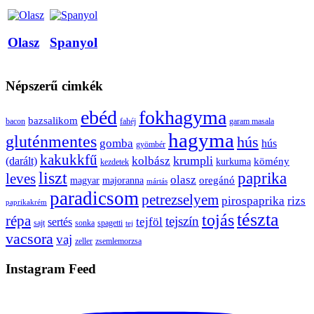
Olasz
Spanyol
Népszerű cimkék
ebéd
fokhagyma
bazsalikom
bacon
fahéj
garam masala
hagyma
gluténmentes
hús
gomba
hús
gyömbér
kakukkfű
krumpli
kolbász
(darált)
kömény
kurkuma
kezdetek
liszt
paprika
leves
olasz
oregánó
magyar
majoranna
mártás
paradicsom
petrezselyem
pirospaprika
rizs
paprikakrém
tészta
tojás
répa
tejszín
tejföl
sertés
sajt
sonka
spagetti
tej
vacsora
vaj
zeller
zsemlemorzsa
Instagram Feed