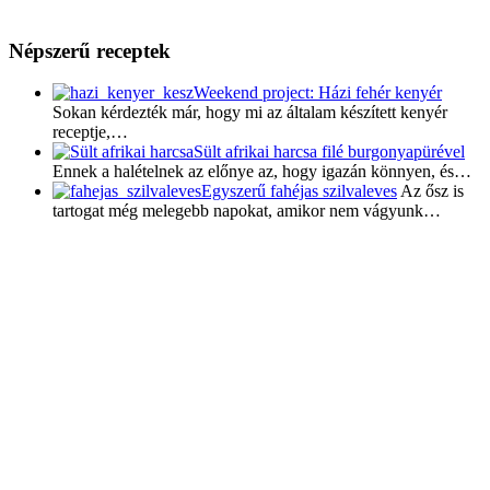
Népszerű receptek
Weekend project: Házi fehér kenyér
Sokan kérdezték már, hogy mi az általam készített kenyér
receptje,…
Sült afrikai harcsa filé burgonyapürével
Ennek a halételnek az előnye az, hogy igazán könnyen, és…
Egyszerű fahéjas szilvaleves
Az ősz is
tartogat még melegebb napokat, amikor nem vágyunk…