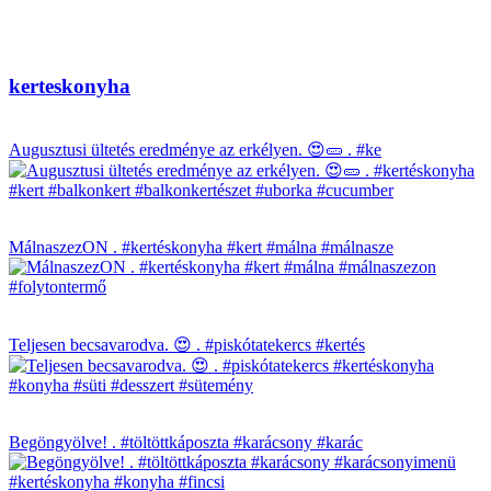
kerteskonyha
Augusztusi ültetés eredménye az erkélyen. 😍🥒 . #ke
MálnaszezON . #kertéskonyha #kert #málna #málnasze
Teljesen becsavarodva. 😍 . #piskótatekercs #kertés
Begöngyölve! . #töltöttkáposzta #karácsony #karác