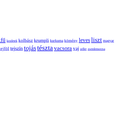
liszt
kfű
leves
krumpli
kolbász
kömény
kurkuma
magyar
kezdetek
tészta
tojás
vacsora
tejszín
vaj
tejföl
zeller
zsemlemorzsa