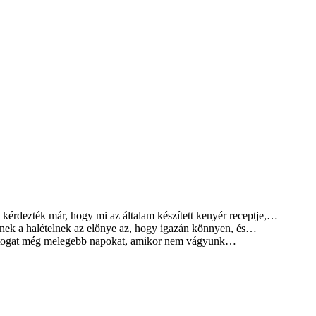
kérdezték már, hogy mi az általam készített kenyér receptje,…
ek a halételnek az előnye az, hogy igazán könnyen, és…
rtogat még melegebb napokat, amikor nem vágyunk…