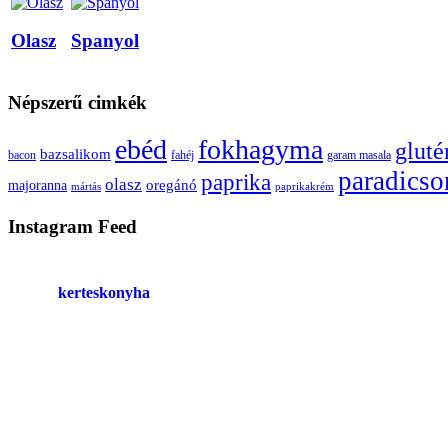
Olasz
Spanyol
Népszerű cimkék
ebéd
fokhagyma
glut
bazsalikom
bacon
fahéj
garam masala
paradics
paprika
olasz
oregánó
majoranna
mártás
paprikakrém
Instagram Feed
kerteskonyha