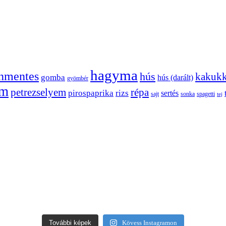
hagyma
énmentes
hús
kakuk
gomba
hús (darált)
gyömbér
om
petrezselyem
répa
pirospaprika
rizs
sertés
sajt
sonka
spagetti
tej
További képek
Kövess Instagramon