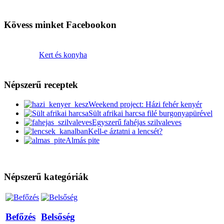
Kövess minket Facebookon
Kert és konyha
Népszerű receptek
Weekend project: Házi fehér kenyér
Sült afrikai harcsa filé burgonyapürével
Egyszerű fahéjas szilvaleves
Kell-e áztatni a lencsét?
Almás pite
Népszerű kategóriák
Befőzés
Belsőség