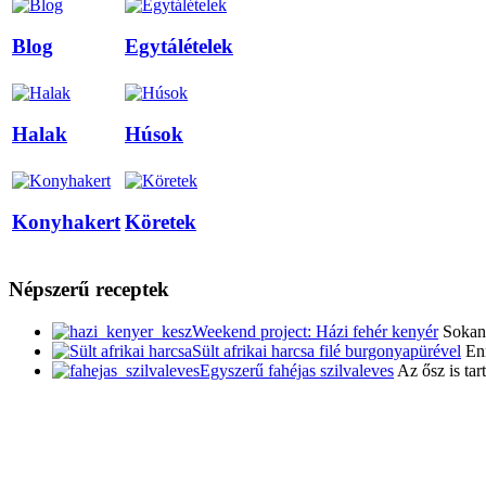
Blog
Egytálételek
Halak
Húsok
Konyhakert
Köretek
Népszerű receptek
Weekend project: Házi fehér kenyér
Sokan 
Sült afrikai harcsa filé burgonyapürével
Enn
Egyszerű fahéjas szilvaleves
Az ősz is ta