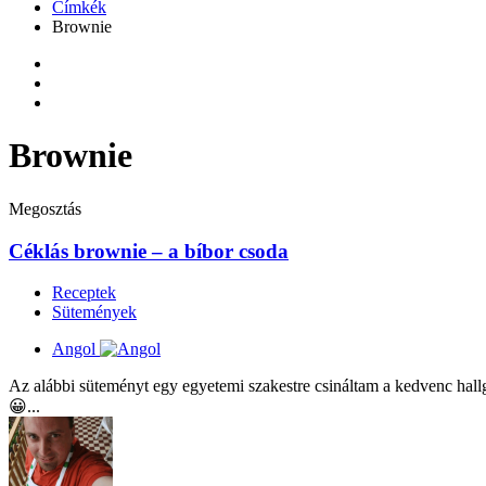
Címkék
Brownie
Brownie
Megosztás
Céklás brownie – a bíbor csoda
Receptek
Sütemények
Angol
Az alábbi süteményt egy egyetemi szakestre csináltam a kedvenc hallg
😀...