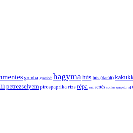
hagyma
énmentes
hús
kakuk
gomba
hús (darált)
gyömbér
om
petrezselyem
répa
pirospaprika
rizs
sertés
sajt
sonka
spagetti
tej