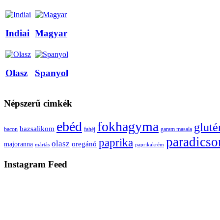
Indiai
Magyar
Olasz
Spanyol
Népszerű cimkék
ebéd
fokhagyma
glut
bazsalikom
bacon
fahéj
garam masala
paradics
paprika
olasz
oregánó
majoranna
mártás
paprikakrém
Instagram Feed