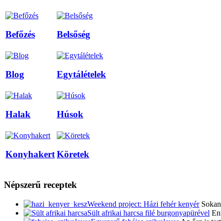
Befőzés
Belsőség
Blog
Egytálételek
Halak
Húsok
Konyhakert
Köretek
Népszerű receptek
Weekend project: Házi fehér kenyér
Sokan 
Sült afrikai harcsa filé burgonyapürével
Enn