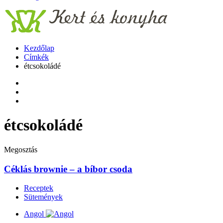
Kezdőlap
Címkék
étcsokoládé
étcsokoládé
Megosztás
Céklás brownie – a bíbor csoda
Receptek
Sütemények
Angol