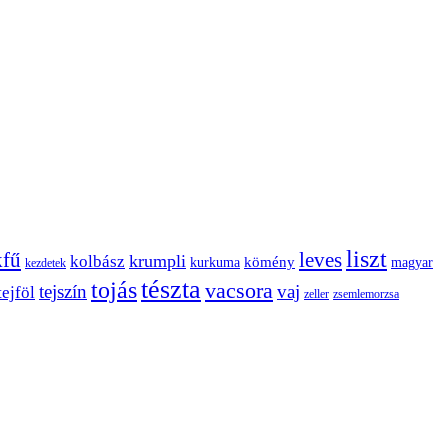
liszt
kfű
leves
krumpli
kolbász
kömény
kurkuma
magyar
kezdetek
tészta
tojás
vacsora
tejszín
vaj
tejföl
zeller
zsemlemorzsa