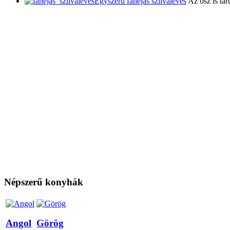
Egyszerű fahéjas szilvaleves
Az ősz is ta
Népszerű konyhák
Angol
Görög