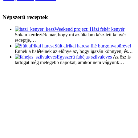
Népszerű receptek
Weekend project: Házi fehér kenyér
Sokan kérdezték már, hogy mi az általam készített kenyér
receptje,…
Sült afrikai harcsa filé burgonyapürével
Ennek a halételnek az előnye az, hogy igazán könnyen, és…
Egyszerű fahéjas szilvaleves
Az ősz is
tartogat még melegebb napokat, amikor nem vágyunk…