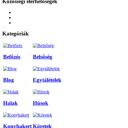
Közösségi elérhetőségek
Kategóriák
Befőzés
Belsőség
Blog
Egytálételek
Halak
Húsok
Konyhakert
Köretek