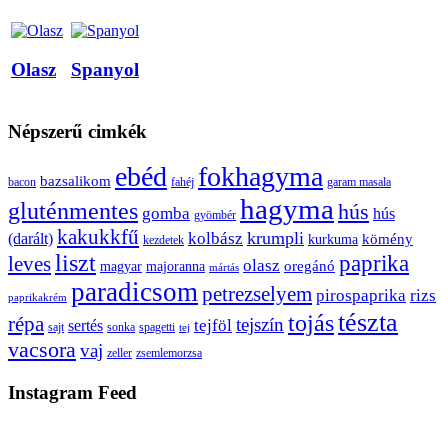
Olasz
Spanyol
Népszerű cimkék
ebéd
fokhagyma
bazsalikom
bacon
fahéj
garam masala
hagyma
gluténmentes
hús
gomba
hús
gyömbér
kakukkfű
krumpli
kolbász
(darált)
kömény
kurkuma
kezdetek
liszt
paprika
leves
olasz
oregánó
magyar
majoranna
mártás
paradicsom
petrezselyem
pirospaprika
rizs
paprikakrém
tészta
tojás
répa
tejszín
tejföl
sertés
sajt
sonka
spagetti
tej
vacsora
vaj
zeller
zsemlemorzsa
Instagram Feed