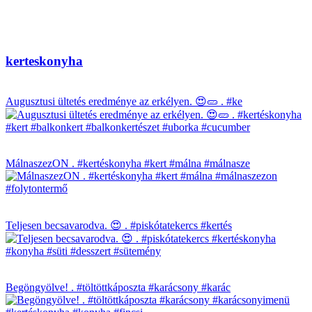
kerteskonyha
Augusztusi ültetés eredménye az erkélyen. 😍🥒 . #ke
MálnaszezON . #kertéskonyha #kert #málna #málnasze
Teljesen becsavarodva. 😍 . #piskótatekercs #kertés
Begöngyölve! . #töltöttkáposzta #karácsony #karác