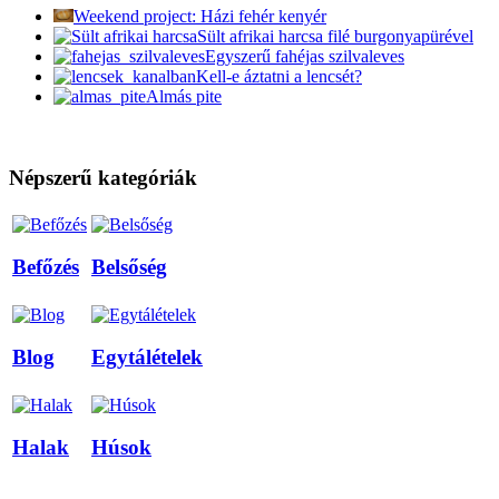
Weekend project: Házi fehér kenyér
Sült afrikai harcsa filé burgonyapürével
Egyszerű fahéjas szilvaleves
Kell-e áztatni a lencsét?
Almás pite
Népszerű kategóriák
Befőzés
Belsőség
Blog
Egytálételek
Halak
Húsok