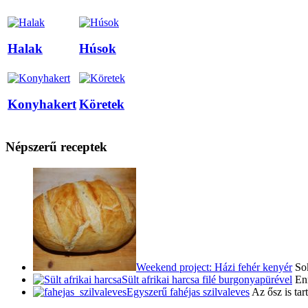
Halak
Húsok
Konyhakert
Köretek
Népszerű receptek
Weekend project: Házi fehér kenyér
Sok
Sült afrikai harcsa filé burgonyapürével
Enn
Egyszerű fahéjas szilvaleves
Az ősz is ta