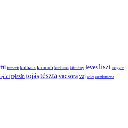
liszt
kfű
leves
krumpli
kolbász
kömény
kurkuma
magyar
kezdetek
tészta
tojás
vacsora
tejszín
vaj
tejföl
zeller
zsemlemorzsa