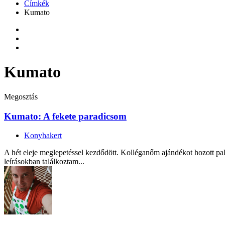
Címkék
Kumato
Kumato
Megosztás
Kumato: A fekete paradicsom
Konyhakert
A hét eleje meglepetéssel kezdődött. Kolléganőm ajándékot hozott pa
leírásokban találkoztam...