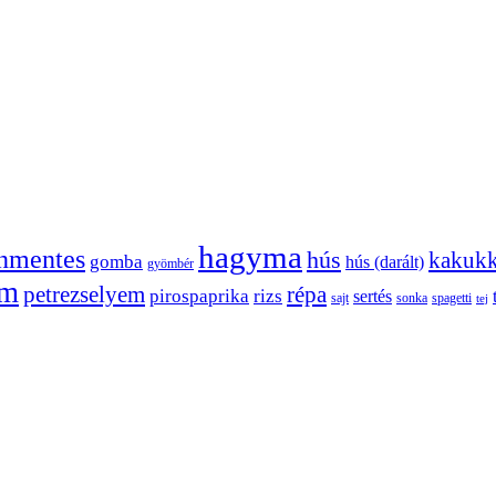
hagyma
énmentes
hús
kakuk
gomba
hús (darált)
gyömbér
om
petrezselyem
répa
pirospaprika
rizs
sertés
sajt
sonka
spagetti
tej