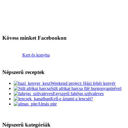
Kövess minket Facebookon
Kert és konyha
Népszerű receptek
Weekend project: Házi fehér kenyér
Sült afrikai harcsa filé burgonyapürével
Egyszerű fahéjas szilvaleves
Kell-e áztatni a lencsét?
Almás pite
Népszerű kategóriák