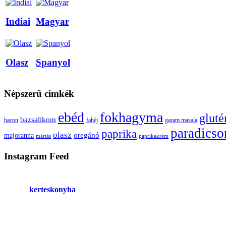
Indiai
Magyar
Olasz
Spanyol
Népszerű cimkék
ebéd
fokhagyma
glut
bazsalikom
bacon
fahéj
garam masala
paradics
paprika
olasz
oregánó
majoranna
mártás
paprikakrém
Instagram Feed
kerteskonyha