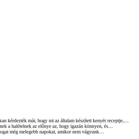
an kérdezték már, hogy mi az általam készített kenyér receptje,…
ek a halételnek az előnye az, hogy igazán könnyen, és…
rtogat még melegebb napokat, amikor nem vágyunk…