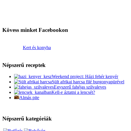
Kövess minket Facebookon
Kert és konyha
Népszerű receptek
Weekend project: Házi fehér kenyér
Sült afrikai harcsa filé burgonyapürével
Egyszerű fahéjas szilvaleves
Kell-e áztatni a lencsét?
Almás pite
Népszerű kategóriák