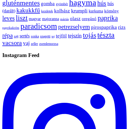
hagyma
gluténmentes
hús
gomba
hús
gyömbér
kakukkfű
krumpli
kolbász
(darált)
kömény
kurkuma
kezdetek
liszt
paprika
leves
olasz
oregánó
magyar
majoranna
mártás
paradicsom
petrezselyem
pirospaprika
rizs
paprikakrém
tészta
tojás
répa
tejszín
tejföl
sertés
sajt
sonka
spagetti
tej
vacsora
vaj
zeller
zsemlemorzsa
Instagram Feed