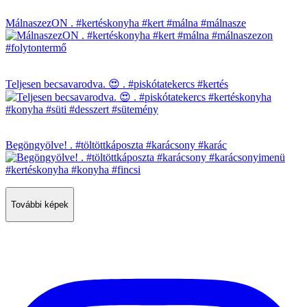
MálnaszezON . #kertéskonyha #kert #málna #málnasze
Teljesen becsavarodva. 😍 . #piskótatekercs #kertés
Begöngyölve! . #töltöttkáposzta #karácsony #karác
További képek