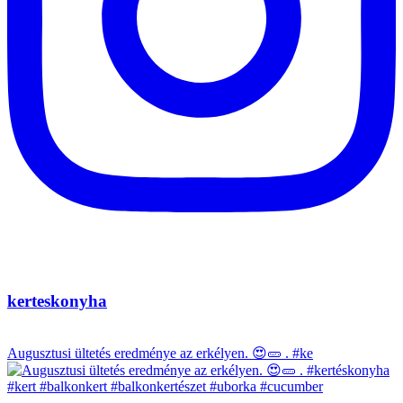
kerteskonyha
Augusztusi ültetés eredménye az erkélyen. 😍🥒 . #ke