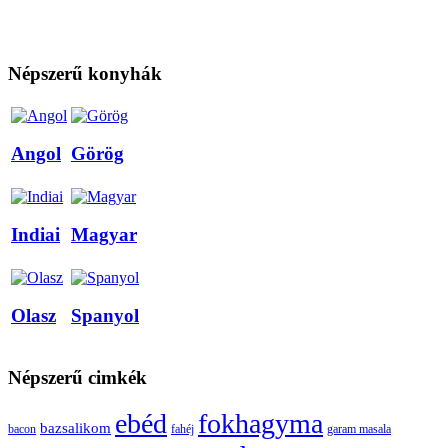
Népszerű konyhák
Angol
Görög
Indiai
Magyar
Olasz
Spanyol
Népszerű cimkék
ebéd
fokhagyma
bazsalikom
bacon
fahéj
garam masala