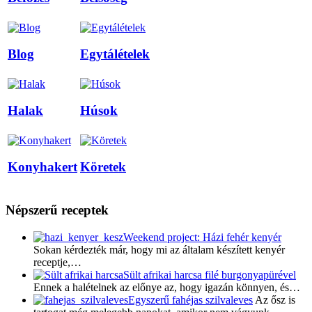
Blog
Egytálételek
Halak
Húsok
Konyhakert
Köretek
Népszerű receptek
Weekend project: Házi fehér kenyér
Sokan kérdezték már, hogy mi az általam készített kenyér
receptje,…
Sült afrikai harcsa filé burgonyapürével
Ennek a halételnek az előnye az, hogy igazán könnyen, és…
Egyszerű fahéjas szilvaleves
Az ősz is