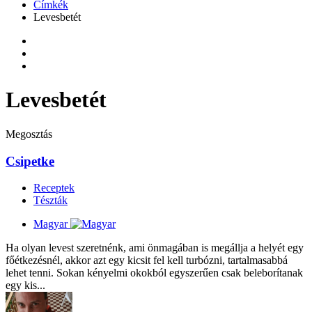
Címkék
Levesbetét
Levesbetét
Megosztás
Csipetke
Receptek
Tészták
Magyar
Ha olyan levest szeretnénk, ami önmagában is megállja a helyét egy
főétkezésnél, akkor azt egy kicsit fel kell turbózni, tartalmasabbá
lehet tenni. Sokan kényelmi okokból egyszerűen csak beleborítanak
egy kis...