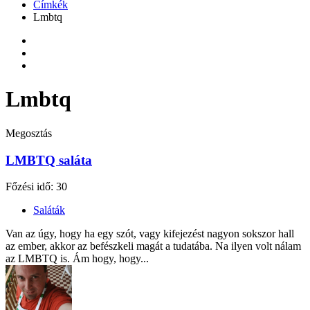
Kezdőlap
Címkék
Lmbtq
Lmbtq
Megosztás
LMBTQ saláta
Főzési idő: 30
Saláták
Van az úgy, hogy ha egy szót, vagy kifejezést nagyon sokszor hall