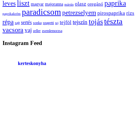
liszt
paprika
leves
olasz
oregánó
magyar
majoranna
mártás
paradicsom
petrezselyem
pirospaprika
rizs
paprikakrém
tészta
tojás
répa
tejszín
tejföl
sertés
sajt
sonka
spagetti
tej
vacsora
vaj
zeller
zsemlemorzsa
Instagram Feed
kerteskonyha