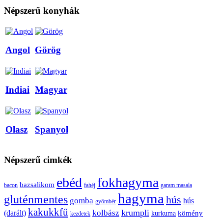
Népszerű konyhák
Angol
Görög
Indiai
Magyar
Olasz
Spanyol
Népszerű cimkék
ebéd
fokhagyma
bazsalikom
bacon
fahéj
garam masala
hagyma
gluténmentes
hús
gomba
hús
gyömbér
kakukkfű
krumpli
kolbász
(darált)
kömény
kurkuma
kezdetek