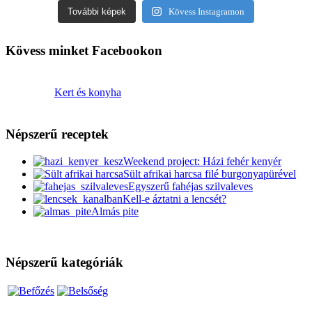
További képek
Kövess Instagramon
Kövess minket Facebookon
Kert és konyha
Népszerű receptek
Weekend project: Házi fehér kenyér
Sült afrikai harcsa filé burgonyapürével
Egyszerű fahéjas szilvaleves
Kell-e áztatni a lencsét?
Almás pite
Népszerű kategóriák