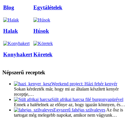
Blog
Egytálételek
Halak
Húsok
Konyhakert
Köretek
Népszerű receptek
Weekend project: Házi fehér kenyér
Sokan kérdezték már, hogy mi az általam készített kenyér
receptje,…
Sült afrikai harcsa filé burgonyapürével
Ennek a halételnek az előnye az, hogy igazán könnyen, és…
Egyszerű fahéjas szilvaleves
Az ősz is
tartogat még melegebb napokat, amikor nem vágyunk…