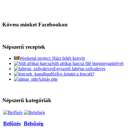
Kövess minket Facebookon
Népszerű receptek
Weekend project: Házi fehér kenyér
Sült afrikai harcsa filé burgonyapürével
Egyszerű fahéjas szilvaleves
Kell-e áztatni a lencsét?
Almás pite
Népszerű kategóriák
Befőzés
Belsőség