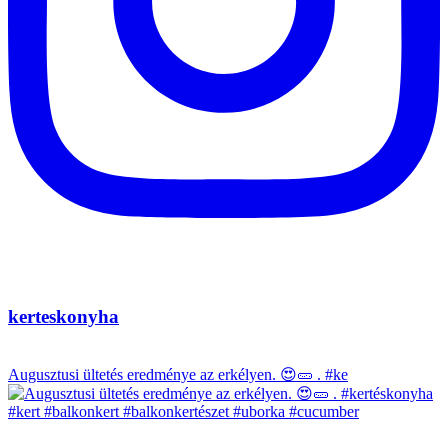
kerteskonyha
Augusztusi ültetés eredménye az erkélyen. 😍🥒 . #ke