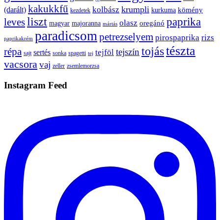
kakukkfű
krumpli
kolbász
(darált)
kömény
kurkuma
kezdetek
liszt
paprika
leves
olasz
oregánó
magyar
majoranna
mártás
paradicsom
petrezselyem
pirospaprika
rizs
paprikakrém
tészta
tojás
répa
tejszín
tejföl
sertés
sajt
sonka
spagetti
tej
vacsora
vaj
zeller
zsemlemorzsa
Instagram Feed