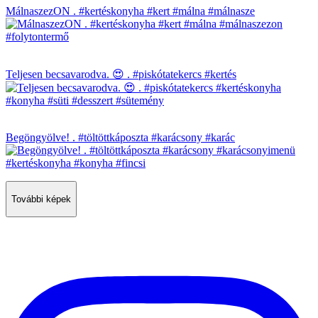
MálnaszezON . #kertéskonyha #kert #málna #málnasze
Teljesen becsavarodva. 😍 . #piskótatekercs #kertés
Begöngyölve! . #töltöttkáposzta #karácsony #karác
További képek