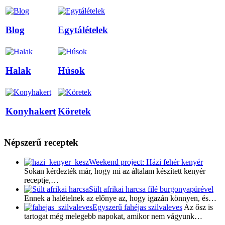
Blog
Egytálételek
Halak
Húsok
Konyhakert
Köretek
Népszerű receptek
Weekend project: Házi fehér kenyér
Sokan kérdezték már, hogy mi az általam készített kenyér
receptje,…
Sült afrikai harcsa filé burgonyapürével
Ennek a halételnek az előnye az, hogy igazán könnyen, és…
Egyszerű fahéjas szilvaleves
Az ősz is
tartogat még melegebb napokat, amikor nem vágyunk…