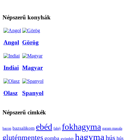
Népszerű konyhák
Angol
Görög
Indiai
Magyar
Olasz
Spanyol
Népszerű cimkék
ebéd
fokhagyma
bazsalikom
bacon
fahéj
garam masala
hagyma
gluténmentes
hús
gomba
hús
gyömbér