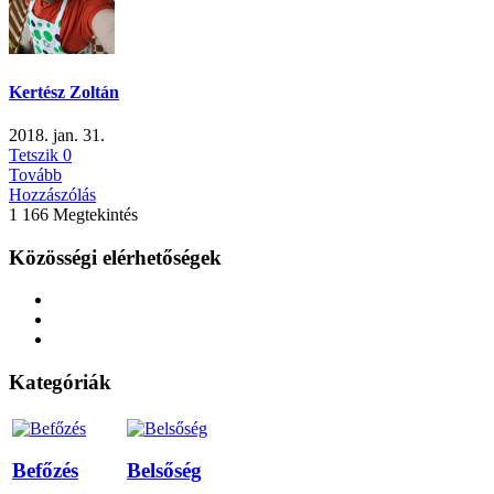
Kertész Zoltán
2018. jan. 31.
Tetszik
0
Tovább
Hozzászólás
1 166 Megtekintés
Közösségi elérhetőségek
Kategóriák
Befőzés
Belsőség