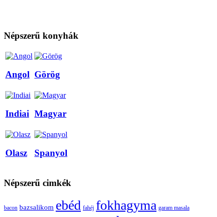
Népszerű konyhák
Angol
Görög
Indiai
Magyar
Olasz
Spanyol
Népszerű cimkék
ebéd
fokhagyma
bazsalikom
bacon
fahéj
garam masala