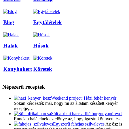
Blog
Egytálételek
Halak
Húsok
Konyhakert
Köretek
Népszerű receptek
Weekend project: Házi fehér kenyér
Sokan kérdezték már, hogy mi az általam készített kenyér
receptje,…
Sült afrikai harcsa filé burgonyapürével
Ennek a halételnek az előnye az, hogy igazán könnyen, és…
Egyszerű fahéjas szilvaleves
Az ősz is