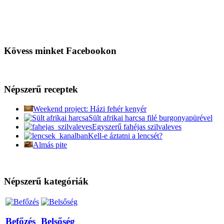
Kövess minket Facebookon
Népszerű receptek
Weekend project: Házi fehér kenyér
Sült afrikai harcsa filé burgonyapürével
Egyszerű fahéjas szilvaleves
Kell-e áztatni a lencsét?
Almás pite
Népszerű kategóriák
Befőzés
Belsőség