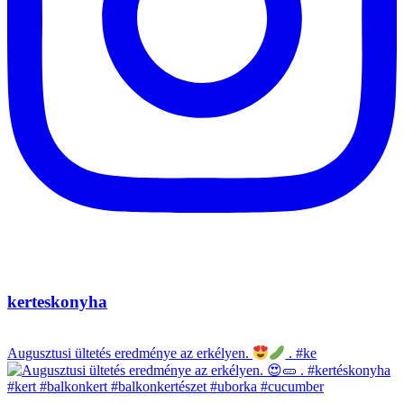
kerteskonyha
Augusztusi ültetés eredménye az erkélyen.
. #ke