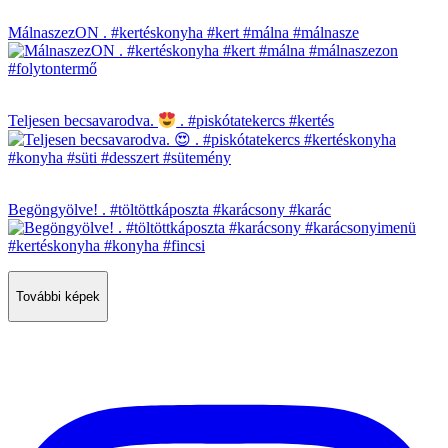
MálnaszezON . #kertéskonyha #kert #málna #málnasze
Teljesen becsavarodva.
. #piskótatekercs #kertés
Begöngyölve! . #töltöttkáposzta #karácsony #karác
További képek