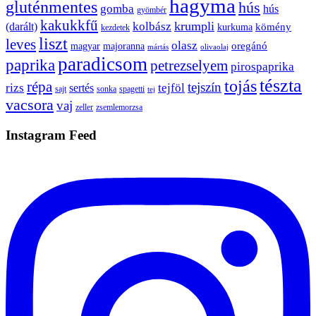
hagyma
gluténmentes
hús
gomba
hús
gyömbér
kakukkfű
krumpli
kolbász
(darált)
kömény
kurkuma
kezdetek
liszt
leves
olasz
oregánó
magyar
majoranna
mártás
olivaolaj
paradicsom
paprika
petrezselyem
pirospaprika
tészta
tojás
répa
tejszín
rizs
tejföl
sertés
sajt
sonka
spagetti
tej
vacsora
vaj
zeller
zsemlemorzsa
Instagram Feed