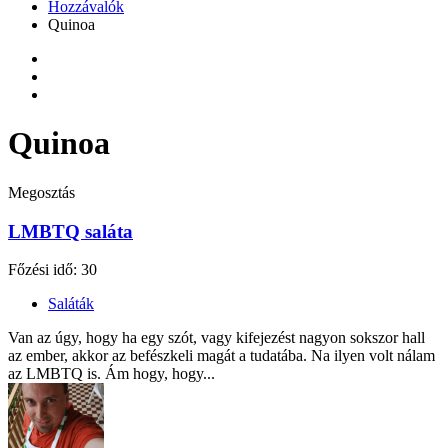
Hozzávalók
Quinoa
Quinoa
Megosztás
LMBTQ saláta
Főzési idő: 30
Saláták
Van az úgy, hogy ha egy szót, vagy kifejezést nagyon sokszor hall
az ember, akkor az befészkeli magát a tudatába. Na ilyen volt nálam
az LMBTQ is. Ám hogy, hogy...