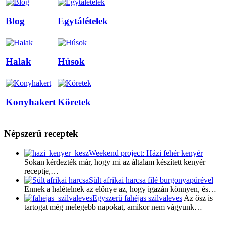
Blog
Egytálételek
Halak
Húsok
Konyhakert
Köretek
Népszerű receptek
Weekend project: Házi fehér kenyér
Sokan kérdezték már, hogy mi az általam készített kenyér
receptje,…
Sült afrikai harcsa filé burgonyapürével
Ennek a halételnek az előnye az, hogy igazán könnyen, és…
Egyszerű fahéjas szilvaleves
Az ősz is
tartogat még melegebb napokat, amikor nem vágyunk…