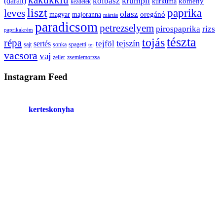
kakukkfű
krumpli
kolbász
(darált)
kömény
kurkuma
kezdetek
liszt
paprika
leves
olasz
oregánó
magyar
majoranna
mártás
paradicsom
petrezselyem
pirospaprika
rizs
paprikakrém
tészta
tojás
répa
tejszín
tejföl
sertés
sajt
sonka
spagetti
tej
vacsora
vaj
zeller
zsemlemorzsa
Instagram Feed
kerteskonyha