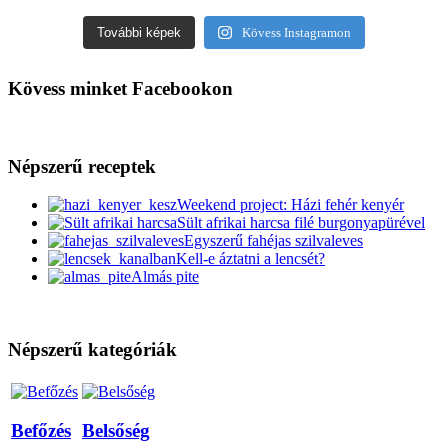
További képek
Kövess Instagramon
Kövess minket Facebookon
Népszerű receptek
Weekend project: Házi fehér kenyér
Sült afrikai harcsa filé burgonyapürével
Egyszerű fahéjas szilvaleves
Kell-e áztatni a lencsét?
Almás pite
Népszerű kategóriák
Befőzés
Belsőség