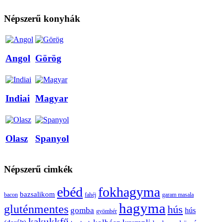
Népszerű konyhák
Angol
Görög
Indiai
Magyar
Olasz
Spanyol
Népszerű cimkék
ebéd
fokhagyma
bazsalikom
bacon
fahéj
garam masala
hagyma
gluténmentes
hús
gomba
hús
gyömbér