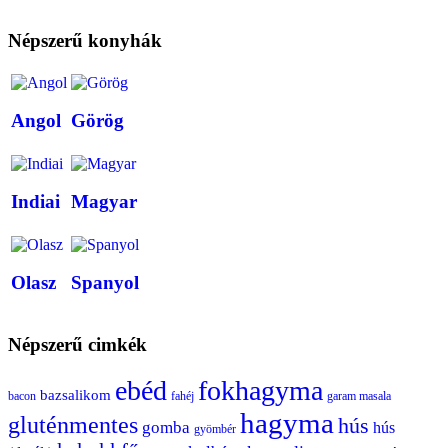
Népszerű konyhák
Angol
Görög
Indiai
Magyar
Olasz
Spanyol
Népszerű cimkék
ebéd
fokhagyma
bazsalikom
bacon
fahéj
garam masala
hagyma
gluténmentes
hús
gomba
hús
gyömbér