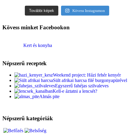
További képek
Kövess Instagramon
Kövess minket Facebookon
Kert és konyha
Népszerű receptek
Weekend project: Házi fehér kenyér
Sült afrikai harcsa filé burgonyapürével
Egyszerű fahéjas szilvaleves
Kell-e áztatni a lencsét?
Almás pite
Népszerű kategóriák