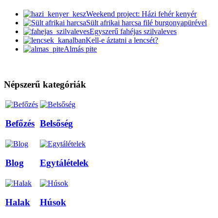
Weekend project: Házi fehér kenyér
Sült afrikai harcsa filé burgonyapürével
Egyszerű fahéjas szilvaleves
Kell-e áztatni a lencsét?
Almás pite
Népszerű kategóriák
Befőzés
Belsőség
Blog
Egytálételek
Halak
Húsok