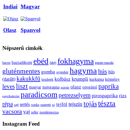
Indiai
Magyar
Olasz
Spanyol
Népszerű cimkék
ebéd
fokhagyma
bazsalikom
bacon
fahéj
garam masala
hagyma
gluténmentes
hús
gomba
hús
gyömbér
kakukkfű
krumpli
kolbász
(darált)
kömény
kurkuma
kezdetek
liszt
paprika
leves
olasz
oregánó
magyar
majoranna
mártás
paradicsom
petrezselyem
pirospaprika
rizs
paprikakrém
tészta
tojás
répa
tejszín
tejföl
sertés
sajt
sonka
spagetti
tej
vacsora
vaj
zeller
zsemlemorzsa
Instagram Feed