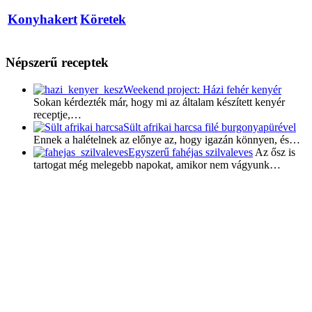
Konyhakert
Köretek
Népszerű receptek
Weekend project: Házi fehér kenyér
Sokan kérdezték már, hogy mi az általam készített kenyér
receptje,…
Sült afrikai harcsa filé burgonyapürével
Ennek a halételnek az előnye az, hogy igazán könnyen, és…
Egyszerű fahéjas szilvaleves
Az ősz is
tartogat még melegebb napokat, amikor nem vágyunk…