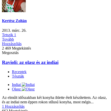
Kertész Zoltán
2013. márc. 26.
Tetszik
1
Tovább
Hozzászólás
2 469 Megtekintés
Megosztás
Ravioli: az olasz és az indiai
Receptek
Tészták
Indiai
Olasz
Az elmúlt időszakban két konyha ihlette ételt készítettem. Az olasz,
és az indiai nem éppen rokon stílusú konyha, most mégis...
1 Hozzászólás
662 Megtekintés