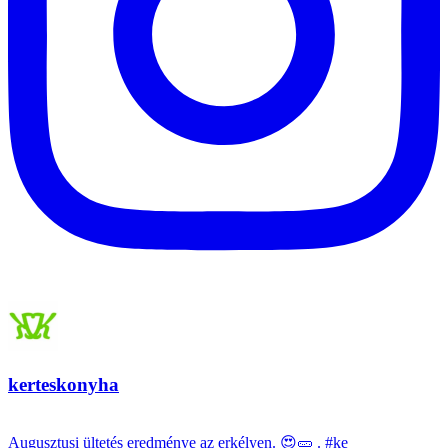
kerteskonyha
Augusztusi ültetés eredménye az erkélyen. 😍🥒 . #ke