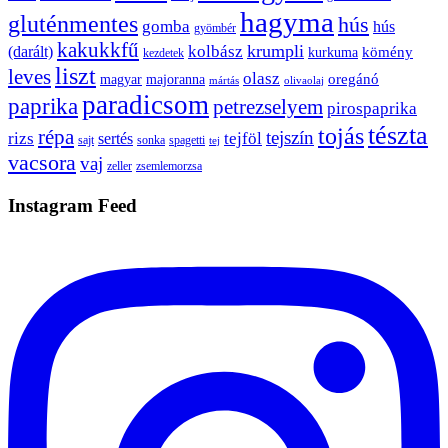
hagyma
gluténmentes
hús
gomba
hús
gyömbér
kakukkfű
krumpli
kolbász
(darált)
kömény
kurkuma
kezdetek
liszt
leves
olasz
oregánó
magyar
majoranna
mártás
olivaolaj
paradicsom
paprika
petrezselyem
pirospaprika
tészta
tojás
répa
tejszín
rizs
tejföl
sertés
sajt
sonka
spagetti
tej
vacsora
vaj
zeller
zsemlemorzsa
Instagram Feed